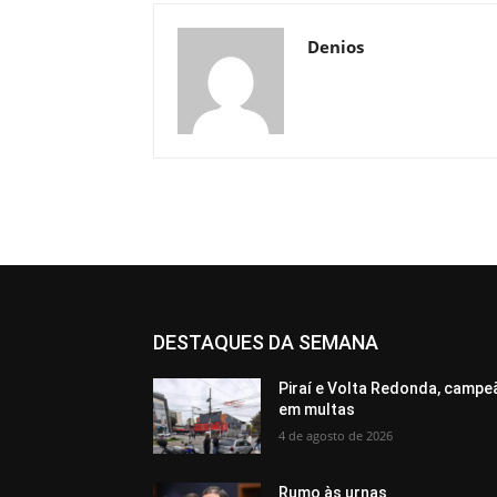
Denios
DESTAQUES DA SEMANA
Piraí e Volta Redonda, campe
em multas
4 de agosto de 2026
Rumo às urnas