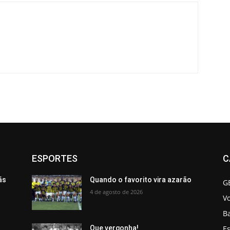
ESPORTES
C
ãs
Quando o favorito vira azarão
G
4 de agosto de 2026
V
B
Es
Que vergonha!