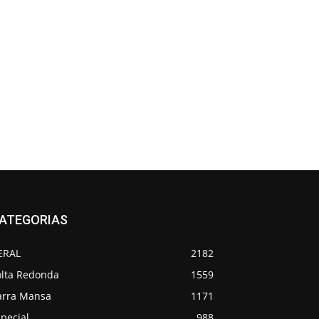
ATEGORIAS
ERAL
2182
olta Redonda
1559
arra Mansa
1171
pecial
988