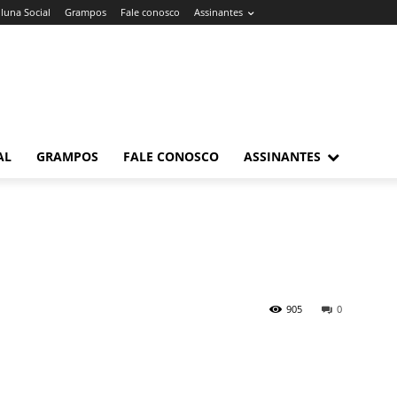
luna Social
Grampos
Fale conosco
Assinantes
AL
GRAMPOS
FALE CONOSCO
ASSINANTES
905
0