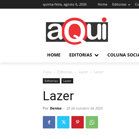
quinta-feira, agosto 6, 2026
Home
Editorias
Co
HOME
EDITORIAS
COLUNA SOCI
Casa
Editorias
Lazer
Lazer
Editorias
Lazer
Lazer
Por
Denios
-
20 de outubro de 2025