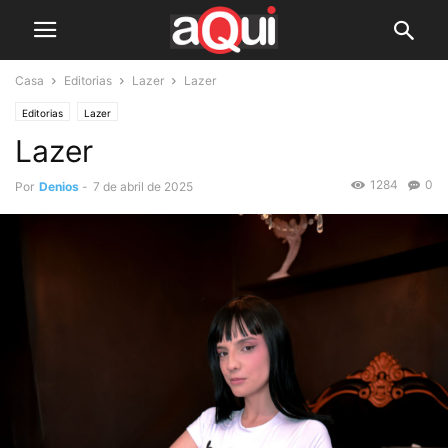
Casa
Editorias
Lazer
Lazer
Editorias
Lazer
Lazer
1284
0
Por
Denios
-
7 de abril de 2025