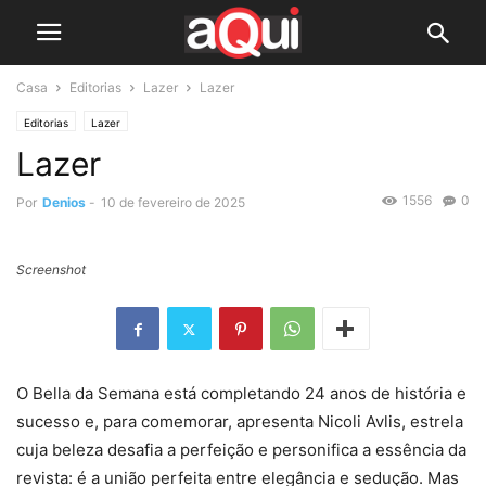
Casa
Editorias
Lazer
Lazer
Editorias
Lazer
Lazer
1556
0
Por
Denios
-
10 de fevereiro de 2025
Screenshot
O Bella da Semana está completando 24 anos de história e
sucesso e, para comemorar, apresenta Nicoli Avlis, estrela
cuja beleza desafia a perfeição e personifica a essência da
revista: é a união perfeita entre elegância e sedução. Mas