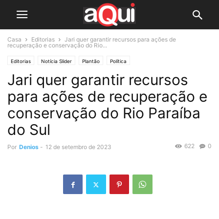
Casa
Editorias
Jari quer garantir recursos para ações de
recuperação e conservação do Rio...
Editorias
Notícia Slider
Plantão
Política
Jari quer garantir recursos
para ações de recuperação e
conservação do Rio Paraíba
do Sul
622
0
Por
Denios
-
12 de setembro de 2023