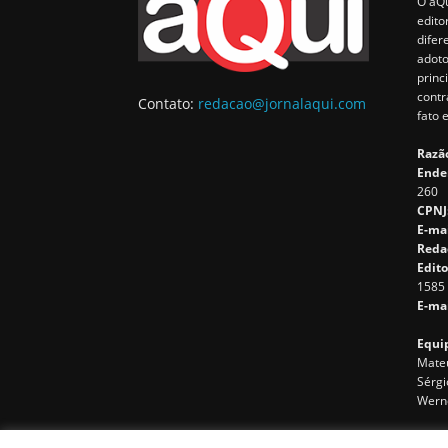
O aQu
edito
difer
adoto
princ
contr
Contato:
redacao@jornalaqui.com
fato 
Razão
Ende
260
CPNJ
E-ma
Reda
Edito
1585
E-mai
Equip
Mateu
Sérgi
Wern