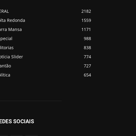
ERAL
2182
olta Redonda
1559
arra Mansa
1171
pecial
988
itorias
838
tícia Slider
774
lantão
727
lítica
654
EDES SOCIAIS