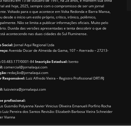
i nasceu em 15 de outubro de 1997, há 28 anos, e mantém sua linha
rial até hoje, 2025, sempre com o compromisso de ser um jornal
ente. Voltado para o que acontece em Volta Redonda e Barra Mansa,
u desde o início um estilo próprio, crítico, irônico, polêmico,
ipalmente. Não se limita a publicar informações oficiais. Muito pelo
ário. Duvida das versões apresentadas e tenta descobrir o que de
está acontecendo nas duas cidades do Sul Fluminense.
 Social:
Jornal Aqui Regional Ltda
reço:
Avenida Oscar de Almeida da Gama, 107 – Aterrado – 27213-
:
03.483.177/0001-84
Inscrição Estadual:
Isento
il:
comercial@jornalaqui.com
ção:
redaçã
o@jornalaqui.com
r Responsável:
Luiz Alfredo Vieira – Registro Profissional DRT/RJ
l:
luizvieira@jornalaqui.com
e profissional:
s Gusmão Polyanna Xavier Vinicius Oliveira Emanueli Porfírio Rocha
o Luiz Pereira dos Santos Revisão: Elizabeth Barbosa Vieira Schneider
er Vianna