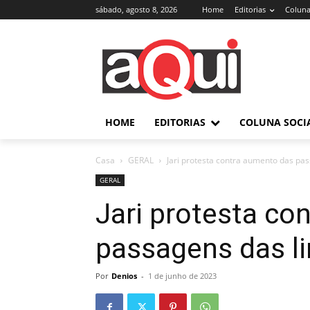
sábado, agosto 8, 2026
Home
Editorias
Coluna
HOME
EDITORIAS
COLUNA SOCI
Casa
GERAL
Jari protesta contra aumento das pas
GERAL
Jari protesta co
passagens das li
Por
Denios
-
1 de junho de 2023