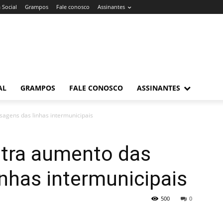
 Social
Grampos
Fale conosco
Assinantes
AL
GRAMPOS
FALE CONOSCO
ASSINANTES
sagens das linhas intermunicipais
ntra aumento das
nhas intermunicipais
500
0