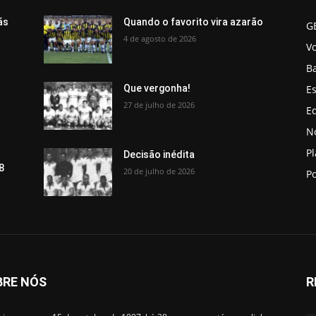
ãs
Quando o favorito vira azarão
G
4 de agosto de 2026
V
B
Es
Que vergonha!
27 de julho de 2026
Ed
No
P
Decisão inédita
8
20 de julho de 2026
Po
BRE NÓS
R