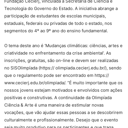
Fundação Cecierj, vinculada à Secretaria de Ciência e
Tecnologia do Governo do Estado. A iniciativa abrange a
participação de estudantes de escolas municipais,
estaduais, federais ou privadas de todo o estado, nos
segmentos do 4º ao 9º ano do ensino fundamental.
O tema deste ano é ‘Mudanças climáticas: ciências, artes e
criatividade no enfrentamento da crise ambiental’. As
inscrições, gratuitas, são on-line e devem ser realizadas
no SISOlimpíada (https:// olimpiada.cecierj.edu.br/), sendo
que o regulamento pode ser encontrado em https://
www.cecierj.edu.br/olimpiada/. “É muito importante que os
nossos jovens estejam motivados e envolvidos com ações
positivas e construtivas. A continuidade da Olimpíada
Ciência & Arte é uma maneira de estimular novas
vocações, que vão ajudar essas pessoas a se descobrirem
culturalmente e profissionalmente. Desejo que o evento
seja muito produtivo para os participantes e que traga