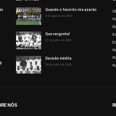
ãs
Quando o favorito vira azarão
G
4 de agosto de 2026
V
B
Es
Que vergonha!
27 de julho de 2026
Ed
No
P
Decisão inédita
8
20 de julho de 2026
Po
BRE NÓS
R