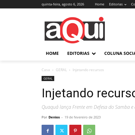
quinta-feira, agosto 6, 2026
Home
Editorias
Co
HOME
EDITORIAS
COLUNA SOCI
Casa
GERAL
Injetando recursos
GERAL
Injetando recurs
Quaquá lança Frente em Defesa do Samba e 
Por
Denios
-
19 de fevereiro de 2023