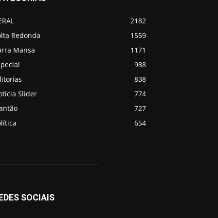
ERAL
2182
olta Redonda
1559
arra Mansa
1171
pecial
988
itorias
838
tícia Slider
774
lantão
727
lítica
654
EDES SOCIAIS