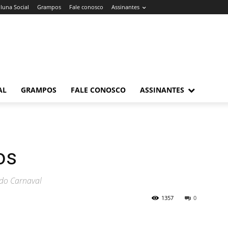
luna Social
Grampos
Fale conosco
Assinantes
AL
GRAMPOS
FALE CONOSCO
ASSINANTES
os
do Carnaval
1357
0