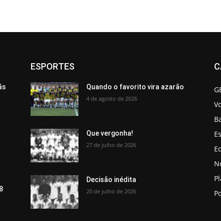
ESPORTES
C
ãs
Quando o favorito vira azarão
G
4 de agosto de 2026
V
B
Es
Que vergonha!
27 de julho de 2026
Ed
No
P
Decisão inédita
8
20 de julho de 2026
Po