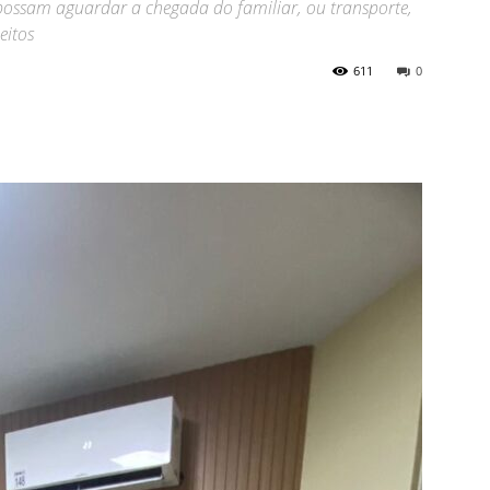
possam aguardar a chegada do familiar, ou transporte,
eitos
611
0