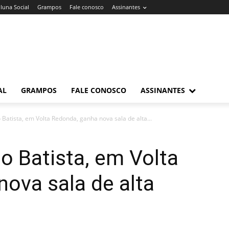
luna Social
Grampos
Fale conosco
Assinantes
AL
GRAMPOS
FALE CONOSCO
ASSINANTES
 Batista, em Volta Redonda, ganha nova sala de alta...
o Batista, em Volta
ova sala de alta