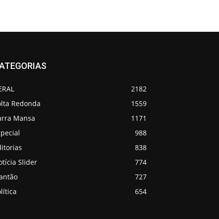
ATEGORIAS
ERAL
2182
olta Redonda
1559
arra Mansa
1171
pecial
988
itorias
838
tícia Slider
774
lantão
727
lítica
654