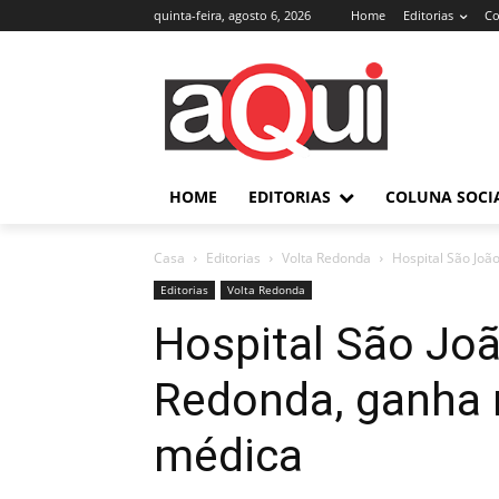
quinta-feira, agosto 6, 2026
Home
Editorias
Co
HOME
EDITORIAS
COLUNA SOCI
Casa
Editorias
Volta Redonda
Hospital São João
Editorias
Volta Redonda
Hospital São Joã
Redonda, ganha n
médica