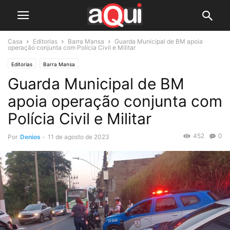
Casa
Editorias
Barra Mansa
Guarda Municipal de BM apoia
operação conjunta com Polícia Civil e Militar
Editorias
Barra Mansa
Guarda Municipal de BM
apoia operação conjunta com
Polícia Civil e Militar
452
0
Por
Denios
-
11 de agosto de 2023