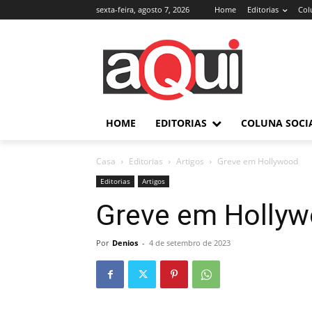
sexta-feira, agosto 7, 2026
Home
Editorias
Col
HOME
EDITORIAS
COLUNA SOCI
Casa
Editorias
Artigos
Greve em Hollywood
Editorias
Artigos
Greve em Holly
Por
Denios
-
4 de setembro de 2023