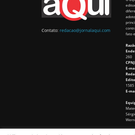
edito
difer
adoto
princ
contr
Contato:
redacao@jornalaqui.com
fato 
Razão
Ende
260
CPNJ
E-ma
Reda
Edito
1585
E-mai
Equip
Mateu
Sérgi
Wern