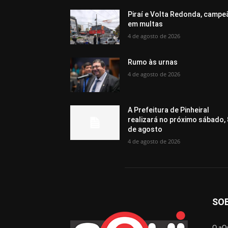
Piraí e Volta Redonda, campe
em multas
4 de agosto de 2026
Rumo às urnas
4 de agosto de 2026
A Prefeitura de Pinheiral
realizará no próximo sábado, 
de agosto
4 de agosto de 2026
SO
O aQu