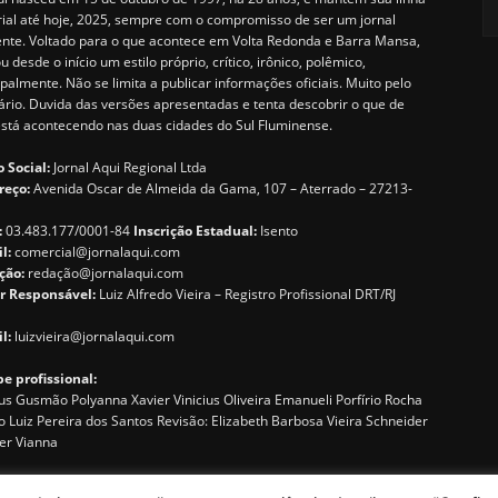
rial até hoje, 2025, sempre com o compromisso de ser um jornal
ente. Voltado para o que acontece em Volta Redonda e Barra Mansa,
u desde o início um estilo próprio, crítico, irônico, polêmico,
ipalmente. Não se limita a publicar informações oficiais. Muito pelo
ário. Duvida das versões apresentadas e tenta descobrir o que de
está acontecendo nas duas cidades do Sul Fluminense.
 Social:
Jornal Aqui Regional Ltda
reço:
Avenida Oscar de Almeida da Gama, 107 – Aterrado – 27213-
:
03.483.177/0001-84
Inscrição Estadual:
Isento
il:
comercial@jornalaqui.com
ção:
redaçã
o@jornalaqui.com
r Responsável:
Luiz Alfredo Vieira – Registro Profissional DRT/RJ
l:
luizvieira@jornalaqui.com
e profissional:
s Gusmão Polyanna Xavier Vinicius Oliveira Emanueli Porfírio Rocha
o Luiz Pereira dos Santos Revisão: Elizabeth Barbosa Vieira Schneider
er Vianna