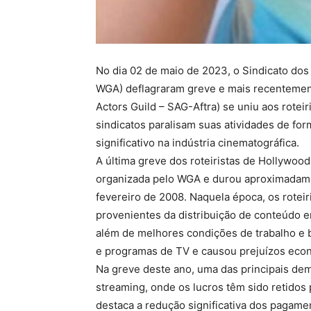
No dia 02 de maio de 2023, o Sindicato dos 
WGA) deflagraram greve e mais recentement
Actors Guild – SAG-Aftra) se uniu aos rotei
sindicatos paralisam suas atividades de fo
significativo na indústria cinematográfica.
A última greve dos roteiristas de Hollywoo
organizada pelo WGA e durou aproximadame
fevereiro de 2008. Naquela época, os roteir
provenientes da distribuição de conteúdo e
além de melhores condições de trabalho e b
e programas de TV e causou prejuízos eco
Na greve deste ano, uma das principais dem
streaming, onde os lucros têm sido retidos
destaca a redução significativa dos pagame