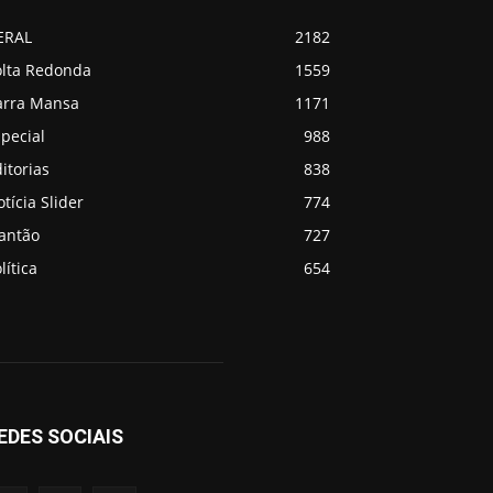
ERAL
2182
olta Redonda
1559
arra Mansa
1171
pecial
988
itorias
838
tícia Slider
774
lantão
727
lítica
654
EDES SOCIAIS