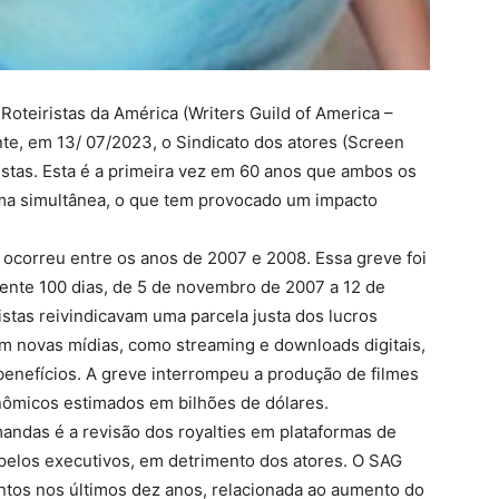
Roteiristas da América (Writers Guild of America –
e, em 13/ 07/2023, o Sindicato dos atores (Screen
ristas. Esta é a primeira vez em 60 anos que ambos os
rma simultânea, o que tem provocado um impacto
d ocorreu entre os anos de 2007 e 2008. Essa greve foi
nte 100 dias, de 5 de novembro de 2007 a 12 de
istas reivindicavam uma parcela justa dos lucros
m novas mídias, como streaming e downloads digitais,
enefícios. A greve interrompeu a produção de filmes
nômicos estimados em bilhões de dólares.
andas é a revisão dos royalties em plataformas de
 pelos executivos, em detrimento dos atores. O SAG
ntos nos últimos dez anos, relacionada ao aumento do