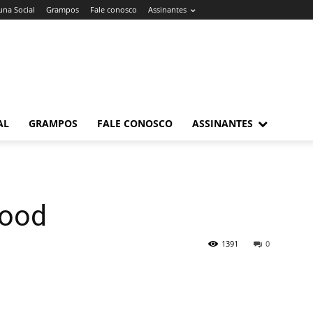
una Social
Grampos
Fale conosco
Assinantes
AL
GRAMPOS
FALE CONOSCO
ASSINANTES
wood
1391
0