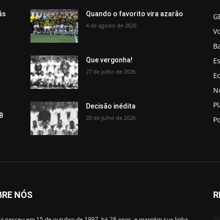
ãs
Quando o favorito vira azarão
G
4 de agosto de 2026
V
B
Es
Que vergonha!
27 de julho de 2026
Ed
No
P
Decisão inédita
8
20 de julho de 2026
Po
BRE NÓS
R
i nasceu em 15 de outubro de 1997, há 28 anos, e mantém sua linha