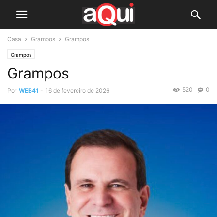
Casa
Grampos
Grampos
Grampos
Grampos
520
0
Por
WEB41
-
16 de fevereiro de 2026