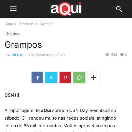
Casa
Grampos
Grampos
Grampos
Grampos
482
0
Por
WEB41
-
8 de fevereiro de 2026
CSN (I)
A reportagem do
aQui
sobre o CSN Day, veiculada no
sábado, 31, rendeu muito nas redes sociais, atingindo
cerca de 65 mil internautas. Muitos aproveitaram para