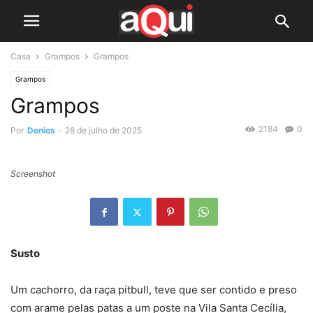
Casa
Grampos
Grampos
Grampos
Grampos
2184
0
Por
Denios
-
28 de julho de 2025
Screenshot
Susto
Um cachorro, da raça pitbull, teve que ser contido e preso
com arame pelas patas a um poste na Vila Santa Cecília,