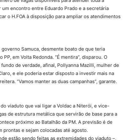
mero de vagas disponíveis para atender toda a
ar um encontro entre Eduardo Prado e a secretária
ocar o H.FOA à disposição para ampliar os atendimentos
do governo Samuca, desmente boato de que teria
o PP, em Volta Redonda. “É mentira”, disparou. O
fundo de verdade, afinal, Pollyanna Mazilli, mulher de
laro, e ele poderia estar disposto a investir mais na
 reitera. “Vamos manter as duas campanhas”, garante.
o viaduto que vai ligar a Voldac a Niterói, e vice-
igas de estrutura metálica que servirão de base para a
ontece próximo ao Batalhão da PM. A previsão é de
m prontas e sejam colocadas até agosto.
nde estão sendo feitas as extremidades do viaduto –,