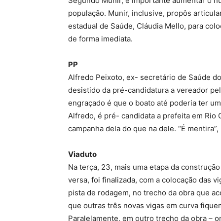
Segundo Munir, é importante aumentar o nú
população. Munir, inclusive, propôs articul
estadual de Saúde, Cláudia Mello, para col
de forma imediata.
PP
Alfredo Peixoto, ex- secretário de Saúde 
desistido da pré-candidatura a vereador pel
engraçado é que o boato até poderia ter um 
Alfredo, é pré- candidata a prefeita em Rio C
campanha dela do que na dele. “É mentira”,
Viaduto
Na terça, 23, mais uma etapa da construção d
versa, foi finalizada, com a colocação das v
pista de rodagem, no trecho da obra que ac
que outras três novas vigas em curva fique
Paralelamente, em outro trecho da obra – o