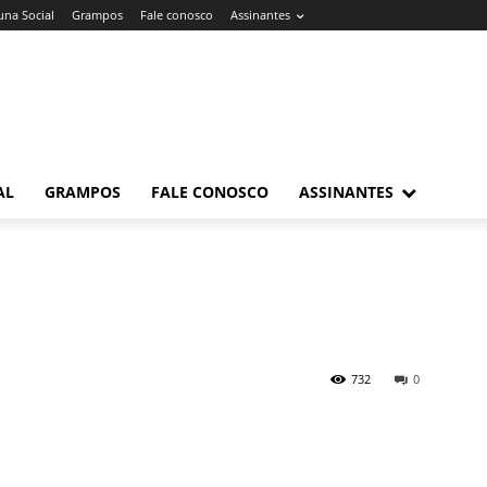
una Social
Grampos
Fale conosco
Assinantes
AL
GRAMPOS
FALE CONOSCO
ASSINANTES
732
0