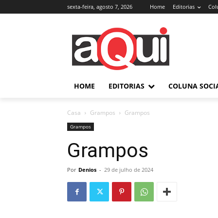
sexta-feira, agosto 7, 2026
Home
Editorias
Col
HOME
EDITORIAS
COLUNA SOCI
Casa
Grampos
Grampos
Grampos
Grampos
Por
Denios
-
29 de julho de 2024