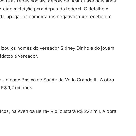
olta às redes sociais, depois de ficar quase dois anos
erdido a eleição para deputado federal. O detalhe é
ada: apagar os comentários negativos que recebe em
alizou os nomes do vereador Sidney Dinho e do jovem
idatos a vereador.
a Unidade Básica de Saúde do Volta Grande III. A obra
 R$ 1,2 milhões.
icos, na Avenida Beira- Rio, custará R$ 222 mil. A obra