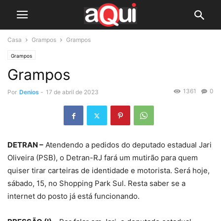
Casa
Grampos
Grampos
Grampos
Grampos
1361
0
Por
Denios
-
17 de abril de 2023
DETRAN –
Atendendo a pedidos do deputado estadual Jari
Oliveira (PSB), o Detran-RJ fará um mutirão para quem
quiser tirar carteiras de identidade e motorista. Será hoje,
sábado, 15, no Shopping Park Sul. Resta saber se a
internet do posto já está funcionando.