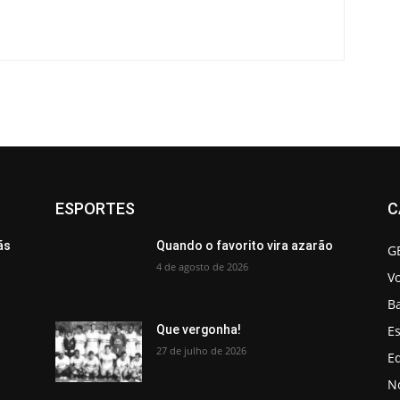
ESPORTES
C
ãs
Quando o favorito vira azarão
G
4 de agosto de 2026
V
B
Es
Que vergonha!
27 de julho de 2026
Ed
No