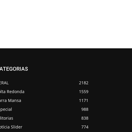
ATEGORIAS
ERAL
2182
olta Redonda
1559
arra Mansa
1171
pecial
988
itorias
838
tícia Slider
774