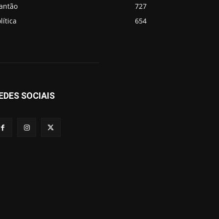
lantão
727
lítica
654
EDES SOCIAIS