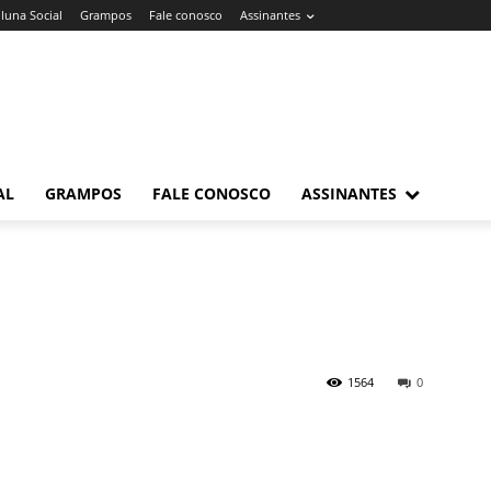
luna Social
Grampos
Fale conosco
Assinantes
AL
GRAMPOS
FALE CONOSCO
ASSINANTES
1564
0