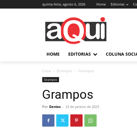
quinta-feira, agosto 6, 2026
Home
Editorias
Co
HOME
EDITORIAS
COLUNA SOCI
Casa
Grampos
Grampos
Grampos
Grampos
Por
Denios
-
23 de janeiro de 2023