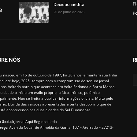
P
Decisão inédita
8
20 de julho de 2026
Po
BRE NÓS
R
i nasceu em 15 de outubro de 1997, há 28 anos, e mantém sua linha
rial até hoje, 2025, sempre com o compromisso de ser um jornal
ente. Voltado para o que acontece em Volta Redonda e Barra Mansa,
u desde o início um estilo próprio, crítico, irônico, polêmico,
ipalmente. Não se limita a publicar informações oficiais. Muito pelo
ário. Duvida das versões apresentadas e tenta descobrir o que de
está acontecendo nas duas cidades do Sul Fluminense.
 Social:
Jornal Aqui Regional Ltda
reço:
Avenida Oscar de Almeida da Gama, 107 – Aterrado – 27213-