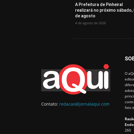
A Prefeitura de Pinheiral
realizará no próximo sábado, 
de agosto
4 de agosto de 2026
SO
O aQu
edito
difer
adoto
princ
contr
Contato:
redacao@jornalaqui.com
fato 
Razão
Ende
260