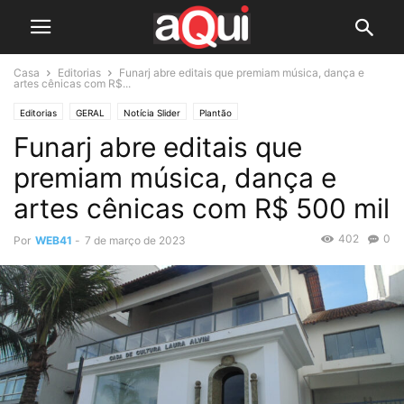
Casa
Editorias
Funarj abre editais que premiam música, dança e
artes cênicas com R$...
Editorias
GERAL
Notícia Slider
Plantão
Funarj abre editais que
premiam música, dança e
artes cênicas com R$ 500 mil
402
0
Por
WEB41
-
7 de março de 2023