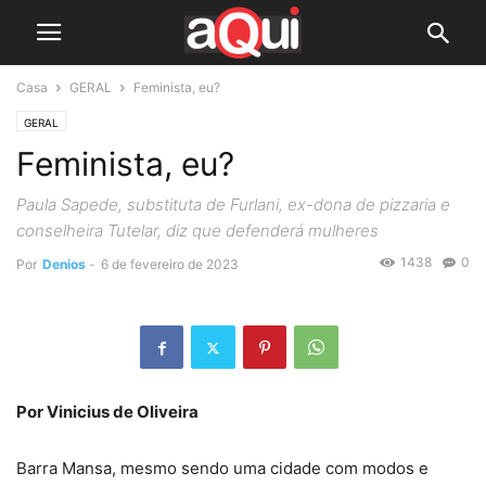
Casa
GERAL
Feminista, eu?
GERAL
Feminista, eu?
Paula Sapede, substituta de Furlani, ex-dona de pizzaria e
conselheira Tutelar, diz que defenderá mulheres
1438
0
Por
Denios
-
6 de fevereiro de 2023
Por Vinicius de Oliveira
Barra Mansa, mesmo sendo uma cidade com modos e