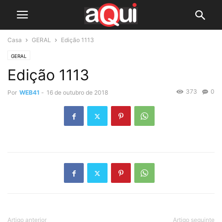
Casa
GERAL
Edição 1113
GERAL
Edição 1113
373
0
Por
WEB41
-
16 de outubro de 2018
Artigo anterior
Artigo seguinte