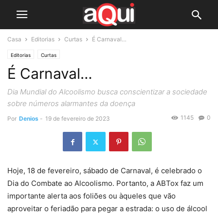
Casa
Editorias
Curtas
É Carnaval…
Editorias
Curtas
É Carnaval…
Dia Mundial do Alcoolismo busca conscientizar a sociedade
sobre números alarmantes da doença
1145
0
Por
Denios
-
19 de fevereiro de 2023
Hoje, 18 de fevereiro, sábado de Carnaval, é celebrado o
Dia do Combate ao Alcoolismo. Portanto, a ABTox faz um
importante alerta aos foliões ou àqueles que vão
aproveitar o feriadão para pegar a estrada: o uso de álcool