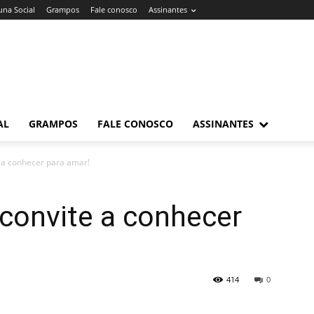
una Social
Grampos
Fale conosco
Assinantes
AL
GRAMPOS
FALE CONOSCO
ASSINANTES
 a conhecer para amar!
convite a conhecer
414
0