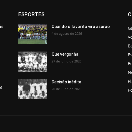
ESPORTES
C
ãs
Quando o favorito vira azarão
G
4 de agosto de 2026
V
B
Es
Que vergonha!
27 de julho de 2026
Ed
No
P
Decisão inédita
8
20 de julho de 2026
Po