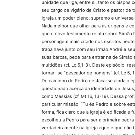
unidade que liga, entre si, tanto os bispos 
seu cargo de vigário de Cristo e pastor de 
Igreja um poder pleno, supremo e universal
Nada melhor que olhar para as origens e com
que o novo testamento relata sobre Simão P
personagem mais citado nos escritos neote
trabalhava junto com seu irmão André e seu
suas barcas, pede para entrar na de Simão 
multidões (cf. Lc 5,1-3). Deste episódio, r
tornar- se “pescador de homens” (cf. Lc 5, 1
Do caminho de Pedro destaca-se ainda o epi
questionado acerca da identidade de Jesus, 
como Messias (cf. Mt 16, 13-19). Dessa pro
particular missão: “Tu és Pedro e sobre esta
forma, fica claro que a Igreja é edificada e
escolheu a Pedro para ser a primeira pedra d
verdadeiramente na Igreja aquele que não 