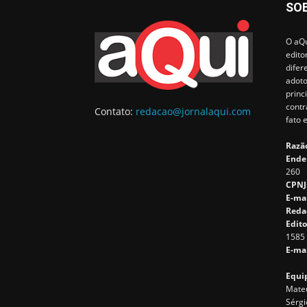
SO
O aQu
edito
difer
adoto
princ
contr
Contato:
redacao@jornalaqui.com
fato 
Razão
Ende
260
CPNJ
E-ma
Reda
Edito
1585
E-mai
Equip
Mateu
Sérgi