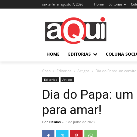
sexta-feira, agosto 7, 2026
Home
Editorias
Col
HOME
EDITORIAS
COLUNA SOCI
Casa
Editorias
Artigos
Dia do Papa: um convite
Editorias
Artigos
Dia do Papa: um 
para amar!
Por
Denios
-
3 de julho de 2023