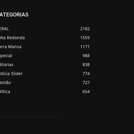
ATEGORIAS
ERAL
2182
olta Redonda
1559
arra Mansa
1171
pecial
988
itorias
838
tícia Slider
774
lantão
727
lítica
654