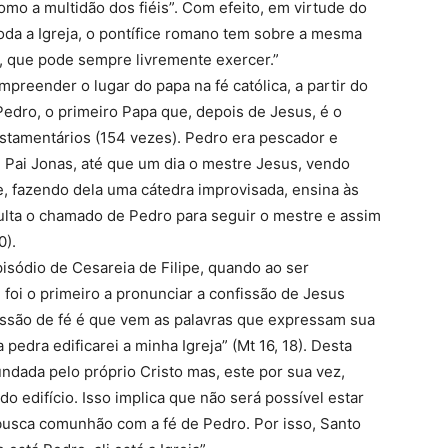
como a multidão dos fiéis”. Com efeito, em virtude do
toda a Igreja, o pontífice romano tem sobre a mesma
, que pode sempre livremente exercer.”
preender o lugar do papa na fé católica, a partir do
edro, o primeiro Papa que, depois de Jesus, é o
stamentários (154 vezes). Pedro era pescador e
 Pai Jonas, até que um dia o mestre Jesus, vendo
e, fazendo dela uma cátedra improvisada, ensina às
esulta o chamado de Pedro para seguir o mestre e assim
0).
sódio de Cesareia de Filipe, quando ao ser
foi o primeiro a pronunciar a confissão de Jesus
fissão de fé é que vem as palavras que expressam sua
 pedra edificarei a minha Igreja” (Mt 16, 18). Desta
 fundada pelo próprio Cristo mas, este por sua vez,
o edifício. Isso implica que não será possível estar
busca comunhão com a fé de Pedro. Por isso, Santo