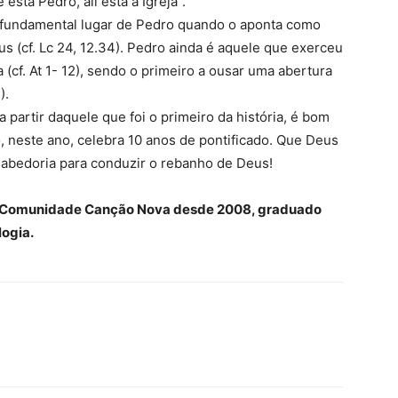
 está Pedro, ali está a Igreja”.
 fundamental lugar de Pedro quando o aponta como
s (cf. Lc 24, 12.34). Pedro ainda é aquele que exerceu
 (cf. At 1- 12), sendo o primeiro a ousar uma abertura
).
 partir daquele que foi o primeiro da história, é bom
 neste ano, celebra 10 anos de pontificado. Que Deus
abedoria para conduzir o rebanho de Deus!
a Comunidade Canção Nova desde 2008, graduado
logia.