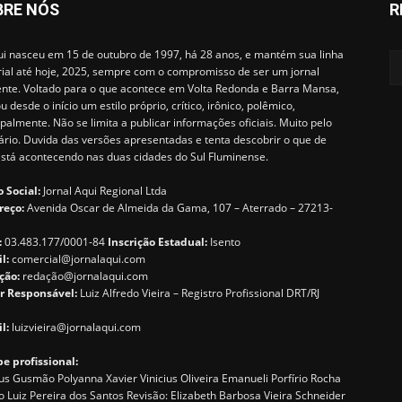
BRE NÓS
R
i nasceu em 15 de outubro de 1997, há 28 anos, e mantém sua linha
rial até hoje, 2025, sempre com o compromisso de ser um jornal
ente. Voltado para o que acontece em Volta Redonda e Barra Mansa,
u desde o início um estilo próprio, crítico, irônico, polêmico,
ipalmente. Não se limita a publicar informações oficiais. Muito pelo
ário. Duvida das versões apresentadas e tenta descobrir o que de
está acontecendo nas duas cidades do Sul Fluminense.
 Social:
Jornal Aqui Regional Ltda
reço:
Avenida Oscar de Almeida da Gama, 107 – Aterrado – 27213-
:
03.483.177/0001-84
Inscrição Estadual:
Isento
il:
comercial@jornalaqui.com
ção:
redaçã
o@jornalaqui.com
r Responsável:
Luiz Alfredo Vieira – Registro Profissional DRT/RJ
l:
luizvieira@jornalaqui.com
e profissional:
s Gusmão Polyanna Xavier Vinicius Oliveira Emanueli Porfírio Rocha
o Luiz Pereira dos Santos Revisão: Elizabeth Barbosa Vieira Schneider