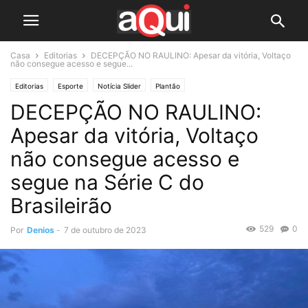
Casa
Editorias
DECEPÇÃO NO RAULINO: Apesar da vitória, Voltaço
não consegue acesso e segue...
Editorias
Esporte
Notícia Slider
Plantão
DECEPÇÃO NO RAULINO:
Apesar da vitória, Voltaço
não consegue acesso e
segue na Série C do
Brasileirão
529
0
Por
Denios
-
7 de outubro de 2023