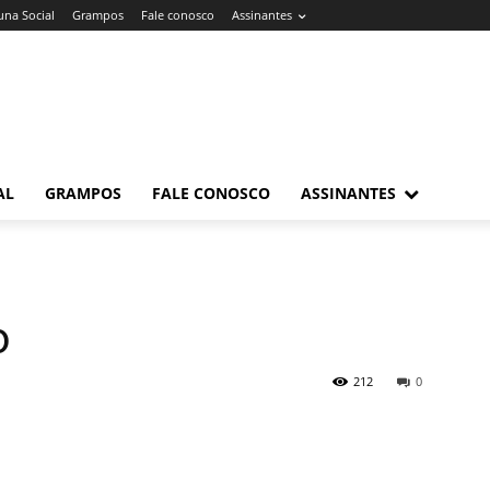
una Social
Grampos
Fale conosco
Assinantes
AL
GRAMPOS
FALE CONOSCO
ASSINANTES
o
212
0