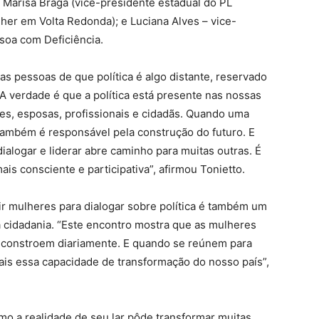
a Marisa Braga (vice-presidente estadual do PL
her em Volta Redonda); e Luciana Alves – vice-
ssoa com Deficiência.
s pessoas de que política é algo distante, reservado
A verdade é que a política está presente nas nossas
s, esposas, profissionais e cidadãs. Quando uma
ambém é responsável pela construção do futuro. E
ialogar e liderar abre caminho para muitas outras. É
ais consciente e participativa”, afirmou Tonietto.
r mulheres para dialogar sobre política é também um
 cidadania. “Este encontro mostra que as mulheres
a constroem diariamente. E quando se reúnem para
 mais essa capacidade de transformação do nosso país”,
mo a realidade de seu lar pôde transformar muitas