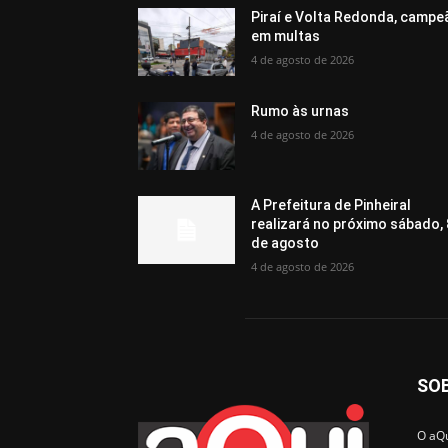
Piraí e Volta Redonda, campe
em multas
4 de agosto de 2026
Rumo às urnas
4 de agosto de 2026
A Prefeitura de Pinheiral
realizará no próximo sábado, 
de agosto
4 de agosto de 2026
SO
O aQu