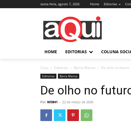
sexta-feira, agosto 7, 2026
Home
Editorias
Col
HOME
EDITORIAS
COLUNA SOCI
Casa
Editorias
Barra Mansa
De olho no futuro
Editorias
Barra Mansa
De olho no futur
Por
WEB41
-
22 de março de 2026