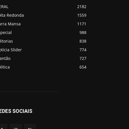
ERAL
2182
olta Redonda
1559
arra Mansa
1171
pecial
988
itorias
838
tícia Slider
774
lantão
727
lítica
654
EDES SOCIAIS