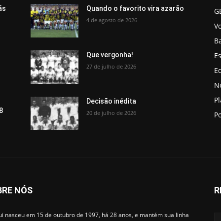
ãs
Quando o favorito vira azarão
G
4 de agosto de 2026
V
B
Es
Que vergonha!
27 de julho de 2026
Ed
No
P
Decisão inédita
8
20 de julho de 2026
Po
BRE NÓS
R
i nasceu em 15 de outubro de 1997, há 28 anos, e mantém sua linha