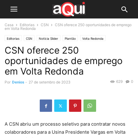
Casa
Editorias
CSN
CSN oferece 250 oportunidades de emprego
em Volta Redonda
Editorias
CSN
Notícia Slider
Plantão
Volta Redonda
CSN oferece 250
oportunidades de emprego
em Volta Redonda
629
0
Por
Denios
-
27 de setembro de 2023
A CSN abriu um processo seletivo para contratar novos
colaboradores para a Usina Presidente Vargas em Volta