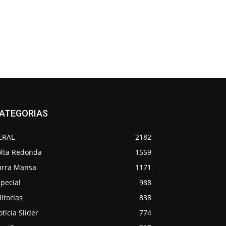
ATEGORIAS
ERAL
2182
olta Redonda
1559
arra Mansa
1171
pecial
988
itorias
838
tícia Slider
774