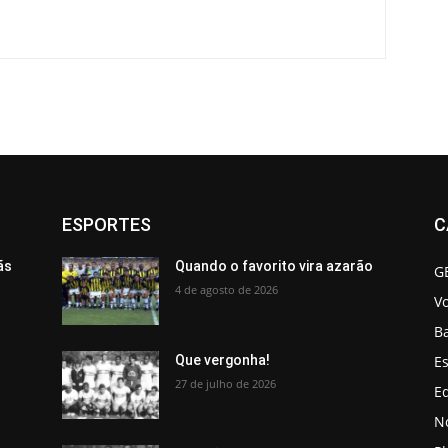
ESPORTES
C
ãs
Quando o favorito vira azarão
G
4 de agosto de 2026
V
B
Es
Que vergonha!
27 de julho de 2026
Ed
No