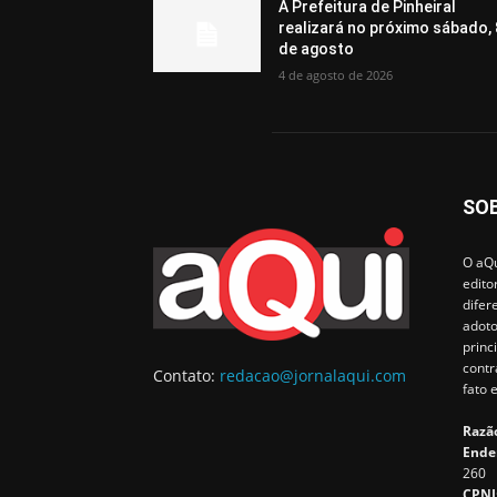
A Prefeitura de Pinheiral
realizará no próximo sábado, 
de agosto
4 de agosto de 2026
SO
O aQu
edito
difer
adoto
princ
contr
Contato:
redacao@jornalaqui.com
fato 
Razão
Ende
260
CPNJ