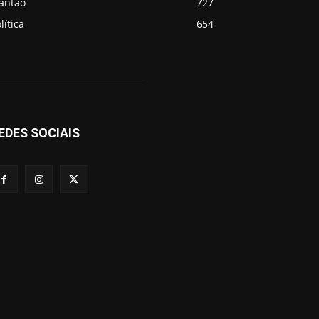
lantão
727
lítica
654
EDES SOCIAIS