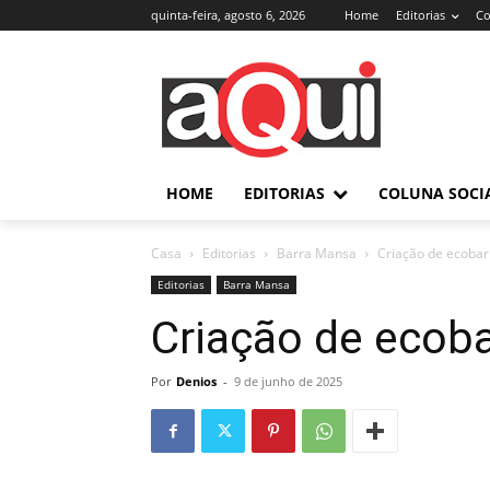
quinta-feira, agosto 6, 2026
Home
Editorias
Co
HOME
EDITORIAS
COLUNA SOCI
Casa
Editorias
Barra Mansa
Criação de ecobar
Editorias
Barra Mansa
Criação de ecoba
Por
Denios
-
9 de junho de 2025