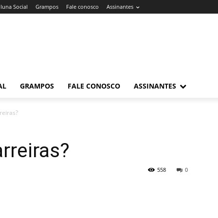
luna Social
Grampos
Fale conosco
Assinantes
AL
GRAMPOS
FALE CONOSCO
ASSINANTES
reiras?
rreiras?
558
0