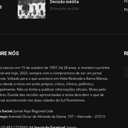
P
Decisão inédita
8
20 de julho de 2026
Po
BRE NÓS
R
i nasceu em 15 de outubro de 1997, há 28 anos, e mantém sua linha
rial até hoje, 2025, sempre com o compromisso de ser um jornal
ente. Voltado para o que acontece em Volta Redonda e Barra Mansa,
u desde o início um estilo próprio, crítico, irônico, polêmico,
ipalmente. Não se limita a publicar informações oficiais. Muito pelo
ário. Duvida das versões apresentadas e tenta descobrir o que de
está acontecendo nas duas cidades do Sul Fluminense.
 Social:
Jornal Aqui Regional Ltda
reço:
Avenida Oscar de Almeida da Gama, 107 – Aterrado – 27213-
:
03.483.177/0001-84
Inscrição Estadual:
Isento