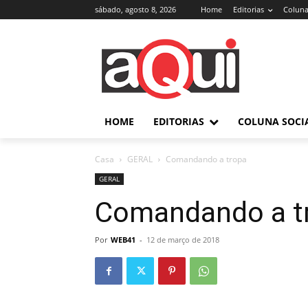
sábado, agosto 8, 2026
Home
Editorias
Coluna
HOME
EDITORIAS
COLUNA SOCI
Casa
GERAL
Comandando a tropa
GERAL
Comandando a t
Por
WEB41
-
12 de março de 2018