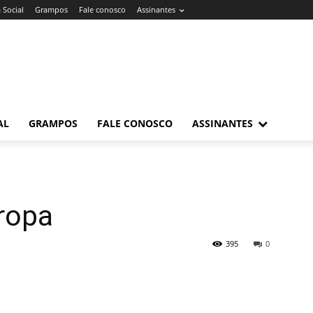
 Social
Grampos
Fale conosco
Assinantes
AL
GRAMPOS
FALE CONOSCO
ASSINANTES
ropa
395
0