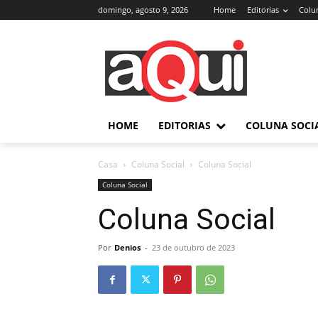
domingo, agosto 9, 2026
Home
Editorias
Colun
HOME
EDITORIAS
COLUNA SOCI
Casa
Coluna Social
Coluna Social
Coluna Social
Coluna Social
Por
Denios
-
23 de outubro de 2023