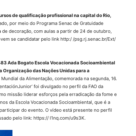
sos de qualificação profissional na capital do Rio,
stado, por meio do Programa Senac de Gratuidade
a de decoração, com aulas a partir de 24 de outubro,
m se candidatar pelo link http:/ /psg.rj.senac.br/Ext/
 483 Ada Bogato Escola Vocacionada Socioambiental
da Organização das Nações Unidas para a
 Mundial da Alimentação, comemorada na segunda, 16.
taciónJunior’ foi divulgado no perfil da FAO da
mo missão liderar esforços pela erradicação da fome e
nos da Escola Vocacionada Socioambiental, que é a
participar do evento. O vídeo está presente no perfil
ado pelo link: https:// l1nq.com/u9s3K.