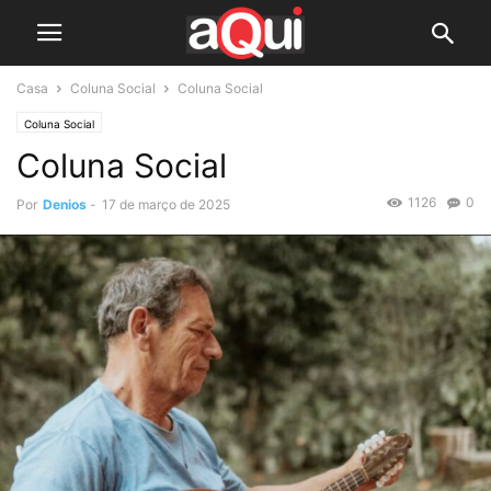
Casa
Coluna Social
Coluna Social
Coluna Social
Coluna Social
1126
0
Por
Denios
-
17 de março de 2025