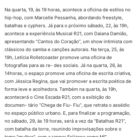
Na quarta, 19, às 19 horas, acontece a oficina de estilos no
hip-hop, com Marcelle Pessanha, abordando freestyle,
batalhas e cyphers. Já para o próximo sábado, 22, às 19h,
acontece a experiência Musical R21, com Daiana Damião,
apresentando “Cantos do Coração”, um show intimista com
clássicos do samba e canções autorais. Na terça, 25, às
19h, Letícia Rolletcoaster promove uma oficina de
fotografias para as re- des sociais. Já na quarta, 26, às
14horas, o espaço promove uma oficina de escrita criativa,
com Jéssica Regina, que vai promover a escrita poética de
forma leve e acolhedora. Também na quarta, às 19h,
acontecerá o Cine Escada R21, com a exibição do
documen- tário “Chega de Fiu- Fiu”, que retrata o assédio
no espaço público urbano. E, para finalizar a programação,
no sábado, 29, às 19 horas, será a vez da “Batalhas R21”,
com batalha da torre, reunindo improvisações sobre o
tema “mulher”, com a rapper Felizona como MC.