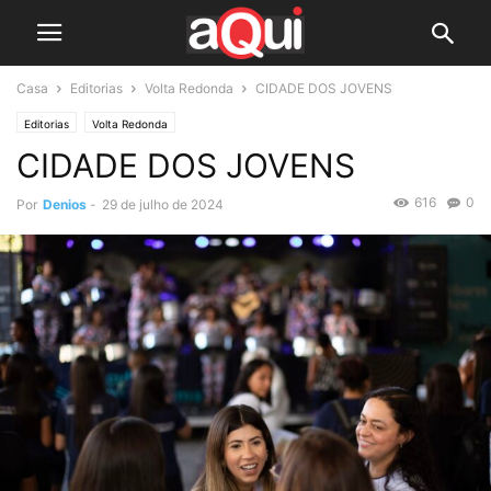
Casa
Editorias
Volta Redonda
CIDADE DOS JOVENS
Editorias
Volta Redonda
CIDADE DOS JOVENS
616
0
Por
Denios
-
29 de julho de 2024