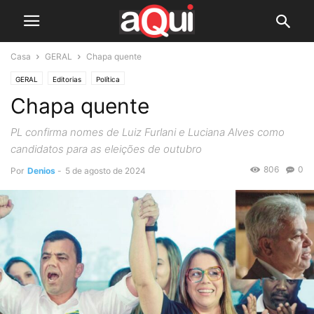
Casa
GERAL
Chapa quente
GERAL
Editorias
Política
Chapa quente
PL confirma nomes de Luiz Furlani e Luciana Alves como
candidatos para as eleições de outubro
806
0
Por
Denios
-
5 de agosto de 2024