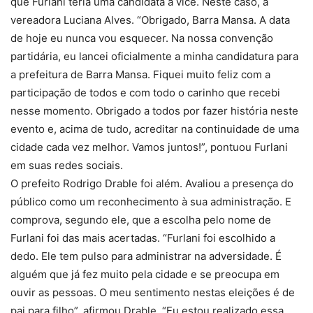
que Furlani teria uma candidata a vice. Neste caso, a
vereadora Luciana Alves. “Obrigado, Barra Mansa. A data
de hoje eu nunca vou esquecer. Na nossa convenção
partidária, eu lancei oficialmente a minha candidatura para
a prefeitura de Barra Mansa. Fiquei muito feliz com a
participação de todos e com todo o carinho que recebi
nesse momento. Obrigado a todos por fazer história neste
evento e, acima de tudo, acreditar na continuidade de uma
cidade cada vez melhor. Vamos juntos!”, pontuou Furlani
em suas redes sociais.
O prefeito Rodrigo Drable foi além. Avaliou a presença do
público como um reconhecimento à sua administração. E
comprova, segundo ele, que a escolha pelo nome de
Furlani foi das mais acertadas. “Furlani foi escolhido a
dedo. Ele tem pulso para administrar na adversidade. É
alguém que já fez muito pela cidade e se preocupa em
ouvir as pessoas. O meu sentimento nestas eleições é de
pai para filho”, afirmou Drable. “Eu estou realizado essa