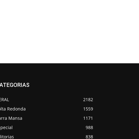
ATEGORIAS
ERAL
2182
olta Redonda
1559
arra Mansa
1171
pecial
988
itorias
838