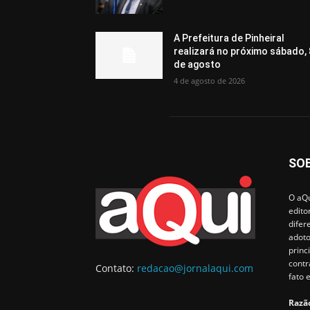
A Prefeitura de Pinheiral
realizará no próximo sábado, 
de agosto
4 de agosto de 2026
SO
O aQu
edito
difer
adoto
princ
contr
Contato:
redacao@jornalaqui.com
fato 
Razão