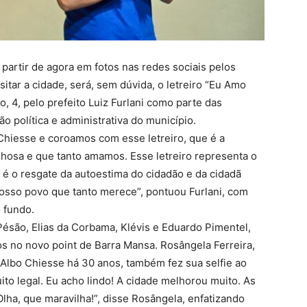
artir de agora em fotos nas redes sociais pelos
itar a cidade,
será, sem dúvida, o letreiro “Eu Amo
, 4, pelo prefeito Luiz Furlani como parte das
política e administrativa do município.
Chiesse e coroamos com esse letreiro, que é a
hosa e que tanto amamos. Esse letreiro representa o
 é o resgate da autoestima do cidadão e da cidadã
sso povo que tanto merece”, pontuou Furlani, com
o fundo.
Pésão, Elias da Corbama, Klévis e Eduardo Pimentel,
os no novo point de Barra Mansa. Rosângela Ferreira,
 Albo Chiesse há 30 anos, também fez sua selfie ao
ito legal. Eu acho lindo! A cidade melhorou muito. As
lha, que maravilha!”, disse Rosângela, enfatizando