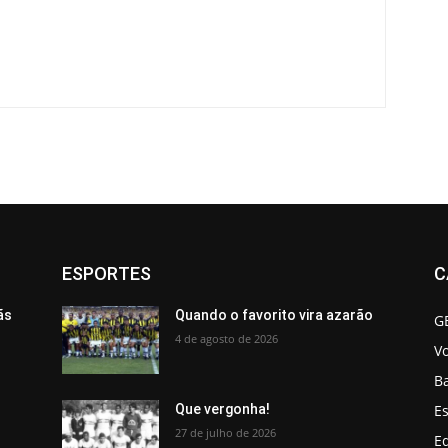
ESPORTES
C
ãs
Quando o favorito vira azarão
G
4 de agosto de 2026
V
B
Es
Que vergonha!
27 de julho de 2026
Ed