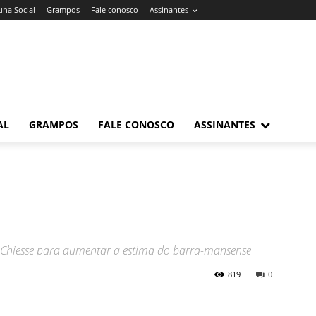
una Social
Grampos
Fale conosco
Assinantes
AL
GRAMPOS
FALE CONOSCO
ASSINANTES
 Chiesse para aumentar a estima do barra-mansense
819
0