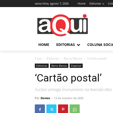
sexta-feira, agosto 7, 2026
Home
Editorias
Col
HOME
EDITORIAS
COLUNA SOCI
Casa
Editorias
Barra Mansa
‘Cartão postal’
Editorias
Barra Mansa
Especial
‘Cartão postal’
Furlani entrega monumento na Avenida Albo
Por
Denios
-
13 de outubro de 2025