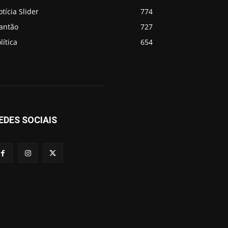
tícia Slider
774
lantão
727
lítica
654
EDES SOCIAIS