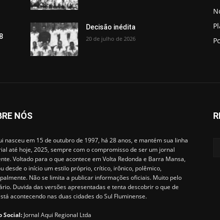
No
P
Decisão inédita
8
20 de julho de 2026
Po
BRE NÓS
R
i nasceu em 15 de outubro de 1997, há 28 anos, e mantém sua linha
rial até hoje, 2025, sempre com o compromisso de ser um jornal
ente. Voltado para o que acontece em Volta Redonda e Barra Mansa,
u desde o início um estilo próprio, crítico, irônico, polêmico,
ipalmente. Não se limita a publicar informações oficiais. Muito pelo
ário. Duvida das versões apresentadas e tenta descobrir o que de
está acontecendo nas duas cidades do Sul Fluminense.
 Social:
Jornal Aqui Regional Ltda