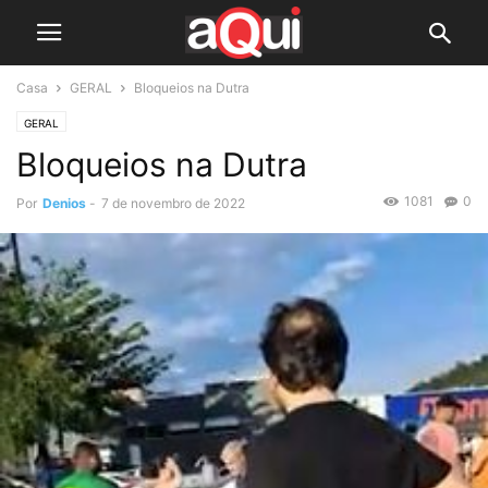
Casa
GERAL
Bloqueios na Dutra
GERAL
Bloqueios na Dutra
1081
0
Por
Denios
-
7 de novembro de 2022