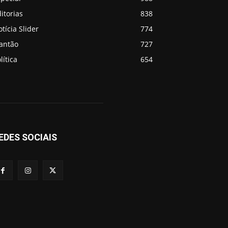
itorias
838
tícia Slider
774
lantão
727
lítica
654
EDES SOCIAIS