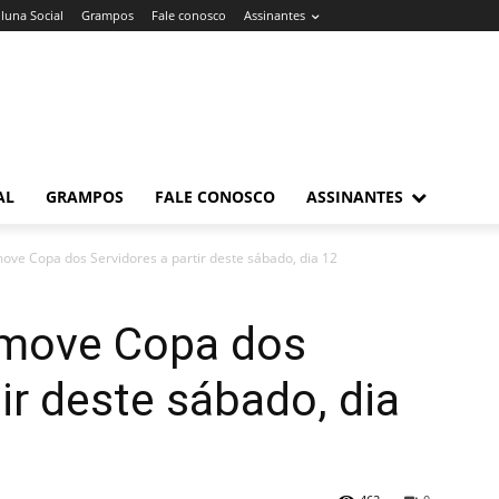
luna Social
Grampos
Fale conosco
Assinantes
AL
GRAMPOS
FALE CONOSCO
ASSINANTES
ve Copa dos Servidores a partir deste sábado, dia 12
omove Copa dos
ir deste sábado, dia