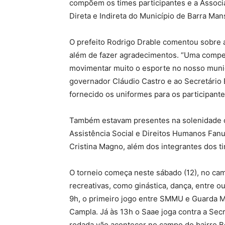
compõem os times participantes e a Associ
Direta e Indireta do Município de Barra Ma
O prefeito Rodrigo Drable comentou sobre a
além de fazer agradecimentos. “Uma compe
movimentar muito o esporte no nosso muni
governador Cláudio Castro e ao Secretário E
fornecido os uniformes para os participante
Também estavam presentes na solenidade o s
Assistência Social e Direitos Humanos Fan
Cristina Magno, além dos integrantes dos ti
O torneio começa neste sábado (12), no cam
recreativas, como ginástica, dança, entre o
9h, o primeiro jogo entre SMMU e Guarda Mu
Campla. Já às 13h o Saae joga contra a Secr
rodada vão acontecer no campo do bairro B