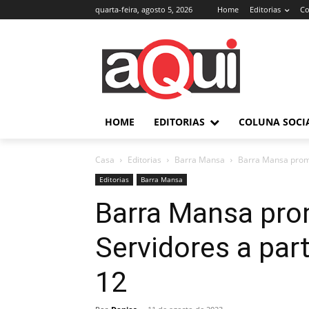
quarta-feira, agosto 5, 2026
Home
Editorias
Co
HOME
EDITORIAS
COLUNA SOCI
Casa
Editorias
Barra Mansa
Barra Mansa promo
Editorias
Barra Mansa
Barra Mansa pr
Servidores a part
12