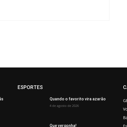
ESPORTES
C
ãs
Quando o favorito vira azarão
G
4 de agosto de 2026
V
B
Es
Que vergonha!