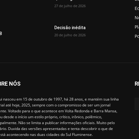
27 de julho de 2026
Ed
No
P
Decisão inédita
8
20 de julho de 2026
Po
BRE NÓS
R
i nasceu em 15 de outubro de 1997, há 28 anos, e mantém sua linha
rial até hoje, 2025, sempre com o compromisso de ser um jornal
ente. Voltado para o que acontece em Volta Redonda e Barra Mansa,
u desde o início um estilo próprio, crítico, irônico, polêmico,
ipalmente. Não se limita a publicar informações oficiais. Muito pelo
ário. Duvida das versões apresentadas e tenta descobrir o que de
está acontecendo nas duas cidades do Sul Fluminense.