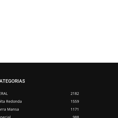
ATEGORIAS
ERAL
2182
olta Redonda
1559
arra Mansa
1171
pecial
988