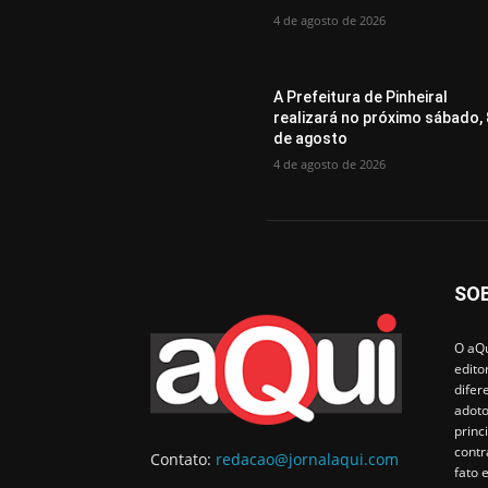
4 de agosto de 2026
A Prefeitura de Pinheiral
realizará no próximo sábado, 
de agosto
4 de agosto de 2026
SO
O aQu
edito
difer
adoto
princ
contr
Contato:
redacao@jornalaqui.com
fato 