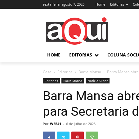
sexta-feira, agosto 7, 2026
Home
Editorias
Col
HOME
EDITORIAS
COLUNA SOCI
Casa
Editorias
Barra Mansa
Barra Mansa abre p
Editorias
Barra Mansa
Notícia Slider
Barra Mansa abre
para Secretaria 
Por
WEB41
-
6 de julho de 2023