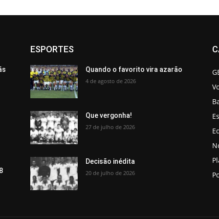
ESPORTES
C
ãs
Quando o favorito vira azarão
G
4 de agosto de 2026
V
B
Es
Que vergonha!
27 de julho de 2026
Ed
No
P
Decisão inédita
8
20 de julho de 2026
Po