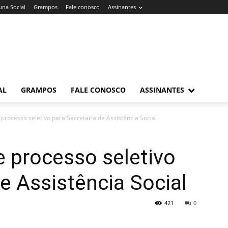
una Social
Grampos
Fale conosco
Assinantes
AL
GRAMPOS
FALE CONOSCO
ASSINANTES
rocesso seletivo para Secretaria de Assistência Social
 processo seletivo
de Assistência Social
421
0