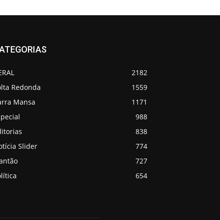
ATEGORIAS
ERAL
2182
olta Redonda
1559
arra Mansa
1171
pecial
988
itorias
838
tícia Slider
774
lantão
727
lítica
654