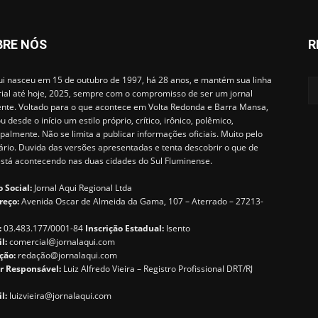
BRE NÓS
R
i nasceu em 15 de outubro de 1997, há 28 anos, e mantém sua linha
rial até hoje, 2025, sempre com o compromisso de ser um jornal
ente. Voltado para o que acontece em Volta Redonda e Barra Mansa,
u desde o início um estilo próprio, crítico, irônico, polêmico,
ipalmente. Não se limita a publicar informações oficiais. Muito pelo
ário. Duvida das versões apresentadas e tenta descobrir o que de
está acontecendo nas duas cidades do Sul Fluminense.
 Social:
Jornal Aqui Regional Ltda
reço:
Avenida Oscar de Almeida da Gama, 107 – Aterrado – 27213-
:
03.483.177/0001-84
Inscrição Estadual:
Isento
il:
comercial@jornalaqui.com
ção:
redaçã
o@jornalaqui.com
r Responsável:
Luiz Alfredo Vieira – Registro Profissional DRT/RJ
l:
luizvieira@jornalaqui.com