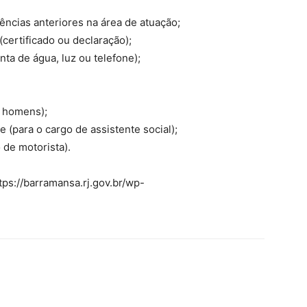
ncias anteriores na área de atuação;
ertificado ou declaração);
ta de água, luz ou telefone);
s homens);
 (para o cargo de assistente social);
 de motorista).
ttps://barramansa.rj.gov.br/wp-