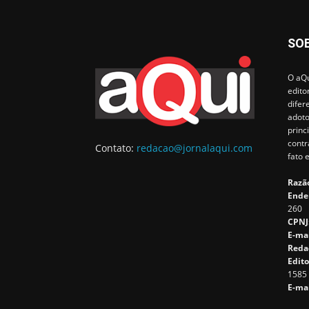
SO
O aQu
edito
difer
adoto
princ
contr
Contato:
redacao@jornalaqui.com
fato 
Razão
Ende
260
CPNJ
E-ma
Reda
Edito
1585
E-mai