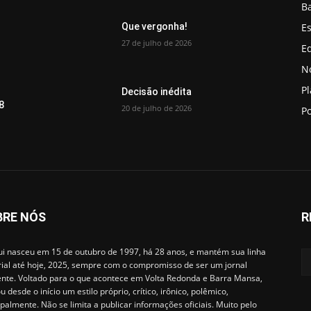
B
Es
Que vergonha!
27 de julho de 2026
Ed
No
P
Decisão inédita
8
20 de julho de 2026
Po
BRE NÓS
R
i nasceu em 15 de outubro de 1997, há 28 anos, e mantém sua linha
rial até hoje, 2025, sempre com o compromisso de ser um jornal
ente. Voltado para o que acontece em Volta Redonda e Barra Mansa,
u desde o início um estilo próprio, crítico, irônico, polêmico,
ipalmente. Não se limita a publicar informações oficiais. Muito pelo