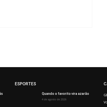
ESPORTES
C
ãs
Quando o favorito vira azarão
G
4 de agosto de 2026
V