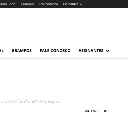
luna Social
Grampos
Fale conosco
Assinantes
AL
GRAMPOS
FALE CONOSCO
ASSINANTES
 nas escolas da rede municipal
1363
0