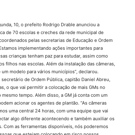
unda, 10, o prefeito Rodrigo Drable anunciou a
ca de 70 escolas e creches da rede municipal de
 coordenados pelas secretarias de Educação e Ordem
 “Estamos implementando ações importantes para
ssas crianças tenham paz para estudar, assim como
os filhos nas escolas. Além da instalação das câmeras,
 um modelo para vários municípios”, declarou.
 secretário de Ordem Pública, capitão Daniel Abreu,
as, o que vai permitir a colocação de mais GMs no
ao mesmo tempo. Além disso, a GM já conta com um
 podem acionar os agentes de plantão. “As câmeras
mos uma central 24 horas, com uma equipe que vai
ctar algo diferente acontecendo e também auxiliar os
s. Com as ferramentas disponíveis, nós poderemos
pessoas que estejam colocando em risco nossos