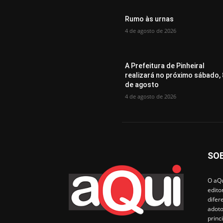
Rumo às urnas
4 de agosto de 2026
A Prefeitura de Pinheiral
realizará no próximo sábado, 
de agosto
4 de agosto de 2026
SO
O aQu
edito
difer
adoto
princ