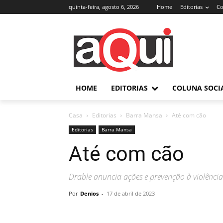
quinta-feira, agosto 6, 2026
Home
Editorias
Co
HOME
EDITORIAS
COLUNA SOCI
Casa
Editorias
Barra Mansa
Até com cão
Editorias
Barra Mansa
Até com cão
Drable anuncia ações e prevenção à violência
Por
Denios
-
17 de abril de 2023