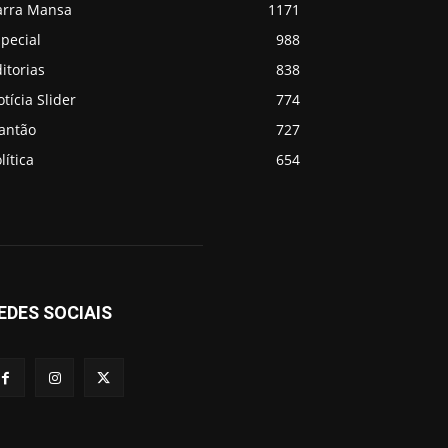
arra Mansa
1171
pecial
988
itorias
838
tícia Slider
774
lantão
727
lítica
654
EDES SOCIAIS