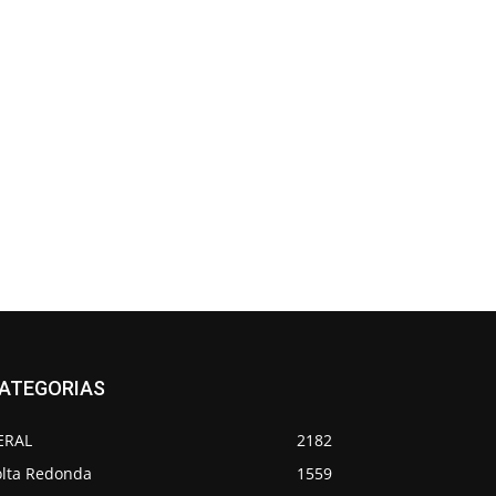
ATEGORIAS
ERAL
2182
olta Redonda
1559