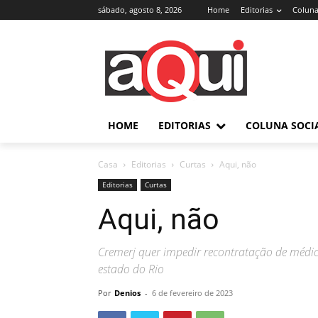
sábado, agosto 8, 2026
Home
Editorias
Coluna
HOME
EDITORIAS
COLUNA SOCI
Casa
Editorias
Curtas
Aqui, não
Editorias
Curtas
Aqui, não
Cremerj quer impedir recontratação de médi
estado do Rio
Por
Denios
-
6 de fevereiro de 2023