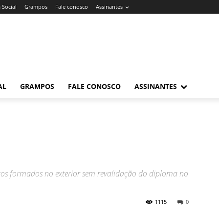
 Social
Grampos
Fale conosco
Assinantes
AL
GRAMPOS
FALE CONOSCO
ASSINANTES
cos formados no exterior sem revalidação do diploma no
1115
0