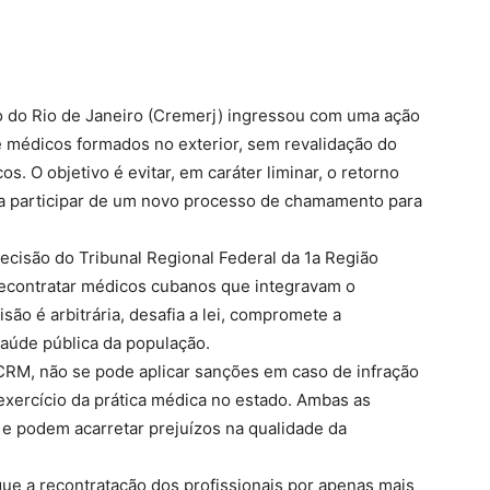
 do Rio de Janeiro (Cremerj) ingressou com uma ação
de médicos formados no exterior, sem revalidação do
. O objetivo é evitar, em caráter liminar, o retorno
ra participar de um novo processo de chamamento para
ecisão do Tribunal Regional Federal da 1a Região
 recontratar médicos cubanos que integravam o
são é arbitrária, desafia a lei, compromete a
saúde pública da população.
CRM, não se pode aplicar sanções em caso de infração
 exercício da prática médica no estado. Ambas as
e podem acarretar prejuízos na qualidade da
 que a recontratação dos profissionais por apenas mais