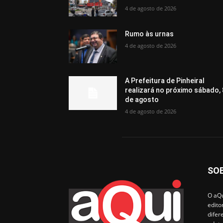
4 de agosto de 2026
Rumo às urnas
4 de agosto de 2026
A Prefeitura de Pinheiral
realizará no próximo sábado, 
de agosto
4 de agosto de 2026
SO
O aQu
edito
difer