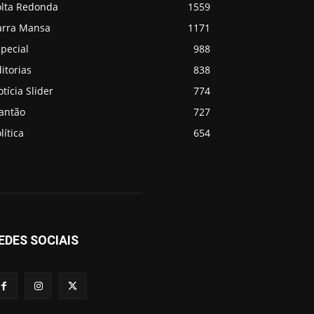
olta Redonda
1559
arra Mansa
1171
pecial
988
itorias
838
tícia Slider
774
lantão
727
lítica
654
EDES SOCIAIS