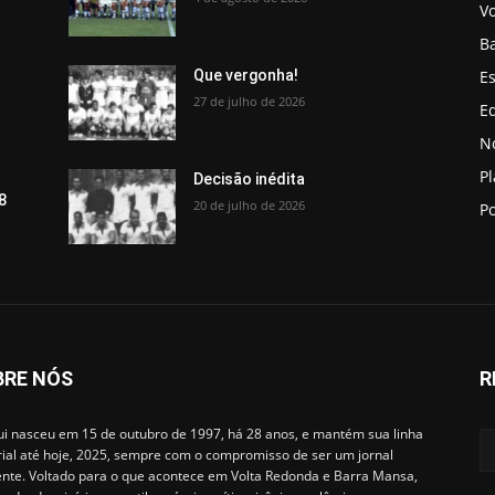
V
B
Es
Que vergonha!
27 de julho de 2026
Ed
No
P
Decisão inédita
8
20 de julho de 2026
Po
BRE NÓS
R
i nasceu em 15 de outubro de 1997, há 28 anos, e mantém sua linha
rial até hoje, 2025, sempre com o compromisso de ser um jornal
ente. Voltado para o que acontece em Volta Redonda e Barra Mansa,