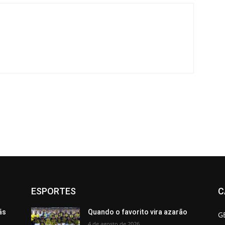
ESPORTES
C
ãs
Quando o favorito vira azarão
G
4 de agosto de 2026