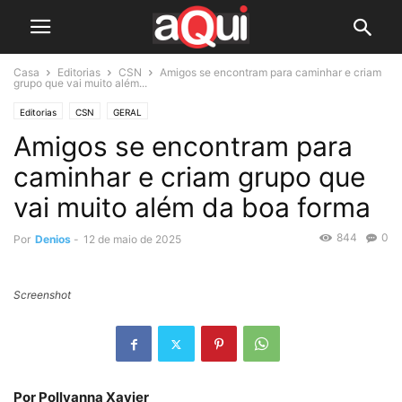
Casa
Editorias
CSN
Amigos se encontram para caminhar e criam
grupo que vai muito além...
Editorias
CSN
GERAL
Amigos se encontram para
caminhar e criam grupo que
vai muito além da boa forma
844
0
Por
Denios
-
12 de maio de 2025
Screenshot
Por Pollyanna Xavier