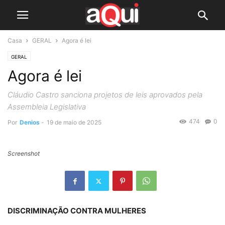
Casa
GERAL
Agora é lei
GERAL
Agora é lei
Cláudio Castro sanciona projetos de leis aprovados pela
Assembleia Legislativa
474
0
Por
Denios
-
19 de maio de 2025
Screenshot
DISCRIMINAÇÃO CONTRA MULHERES