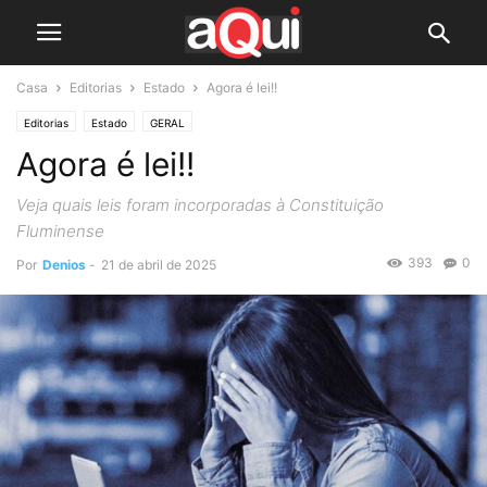
Casa
Editorias
Estado
Agora é lei!!
Editorias
Estado
GERAL
Agora é lei!!
Veja quais leis foram incorporadas à Constituição
Fluminense
393
0
Por
Denios
-
21 de abril de 2025