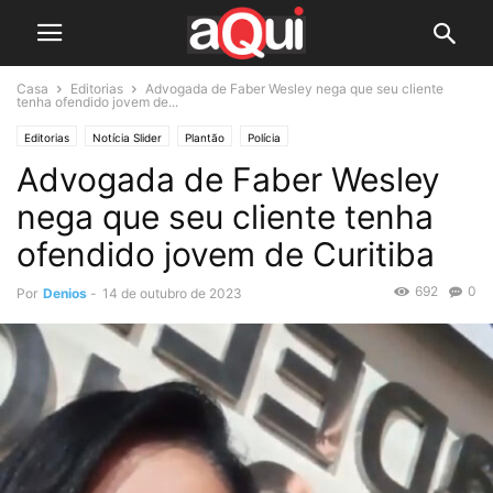
Casa
Editorias
Advogada de Faber Wesley nega que seu cliente
tenha ofendido jovem de...
Editorias
Notícia Slider
Plantão
Polícia
Advogada de Faber Wesley
nega que seu cliente tenha
ofendido jovem de Curitiba
692
0
Por
Denios
-
14 de outubro de 2023