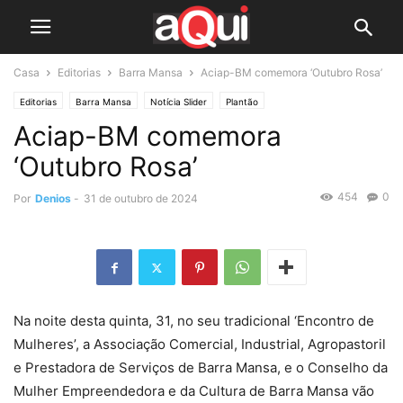
Casa
Editorias
Barra Mansa
Aciap-BM comemora ‘Outubro Rosa’
Editorias
Barra Mansa
Notícia Slider
Plantão
Aciap-BM comemora
‘Outubro Rosa’
454
0
Por
Denios
-
31 de outubro de 2024
Na noite desta quinta, 31, no seu tradicional ‘Encontro de
Mulheres’, a Associação Comercial, Industrial, Agropastoril
e Prestadora de Serviços de Barra Mansa, e o Conselho da
Mulher Empreendedora e da Cultura de Barra Mansa vão