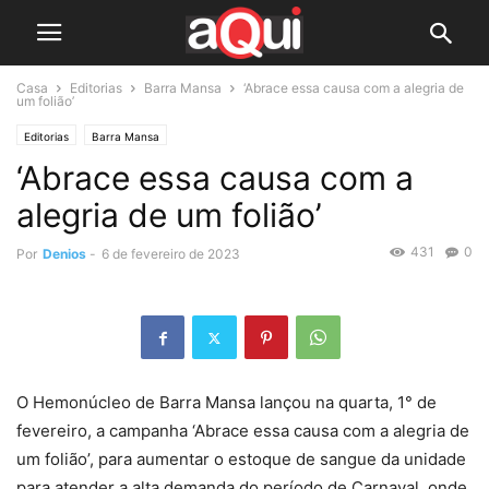
Casa
Editorias
Barra Mansa
‘Abrace essa causa com a alegria de
um folião’
Editorias
Barra Mansa
‘Abrace essa causa com a
alegria de um folião’
431
0
Por
Denios
-
6 de fevereiro de 2023
O Hemonúcleo de Barra Mansa lançou na quarta, 1° de
fevereiro, a campanha ‘Abrace essa causa com a alegria de
um folião’, para aumentar o estoque de sangue da unidade
para atender a alta demanda do período de Carnaval, onde