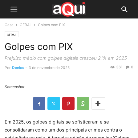
Casa
GERAL
Golpes com PIX
GERAL
Golpes com PIX
Prejuízo médio com golpes digitais cresceu 21% em 2025
361
0
Por
Denios
-
3 de novembro de 2025
Screenshot
Em 2025, os golpes digitais se sofisticaram e se
consolidaram como um dos principais crimes contra o
patrimônio no país. A terceira edição da pesquisa ‘Golpes