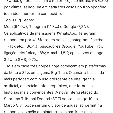
1,8% dos golpes, causam o maior prejuízo médio: R$ 6.200
por vítima, sendo um em cada três casos do tipo spoofing
(quando o número é conhecido).
Top 3 Big Techs:
Meta (64,0%), Telegram (11,8%) e Google (7,2%).
Os aplicativos de mensagens (WhatsApp, Telegram)
respondem por 41,6%; redes sociais (Instagram, Facebook,
TikTok etc.), 36,4%; buscadores (Google, YouTube), 7%;
ligação telefônica, 1,8%; e-mail, 1,8%; aplicativos de jogos,
3,6%; e SMS, 0,7%.
“Dois em cada três golpes hoje começam em plataformas
da Meta e 85% em alguma Big Tech. O cenário fica ainda
mais perigoso com o uso crescente de inteligência
artificial, especialmente deep fakes, que tornam as
histórias mais convincentes. A nova interpretação do
Supremo Tribunal Federal (STF) sobre o artigo 19 do
Marco Civil pode ser um divisor de águas: ao permitir a
responsabilização de plataformas a partir de uma