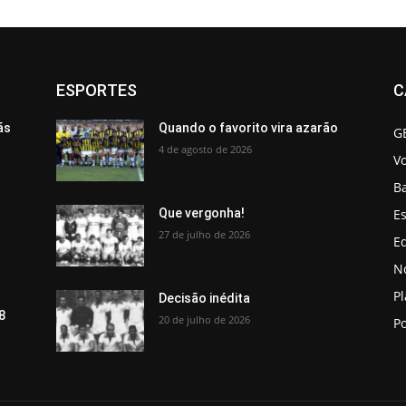
ESPORTES
C
ãs
Quando o favorito vira azarão
G
4 de agosto de 2026
V
B
Es
Que vergonha!
27 de julho de 2026
Ed
No
P
Decisão inédita
8
20 de julho de 2026
Po