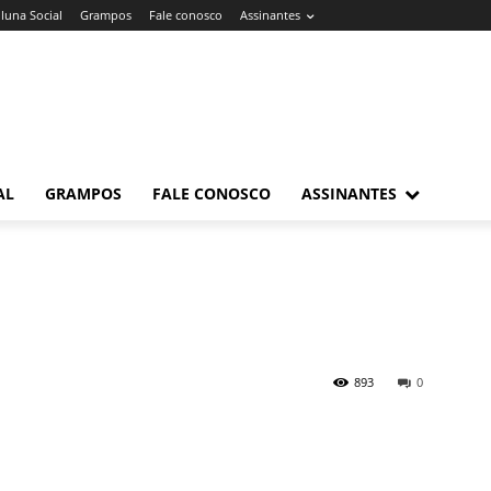
luna Social
Grampos
Fale conosco
Assinantes
AL
GRAMPOS
FALE CONOSCO
ASSINANTES
893
0