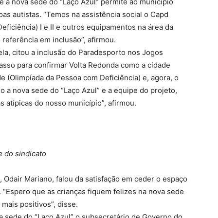
e a nova sede do “Laço Azul” permite ao município
as autistas. “Temos na assistência social o Capd
ficiência) I e II e outros equipamentos na área da
eferência em inclusão”, afirmou.
lela, citou a inclusão do Paradesporto nos Jogos
asso para confirmar Volta Redonda como a cidade
de (Olimpíada da Pessoa com Deficiência) e, agora, o
o a nova sede do “Laço Azul” e a equipe do projeto,
as atípicas do nosso município”, afirmou.
 do sindicato
, Odair Mariano, falou da satisfação em ceder o espaço
. “Espero que as crianças fiquem felizes na nova sede
 mais positivos”, disse.
 sede do “Laço Azul” o subsecretário de Governo do