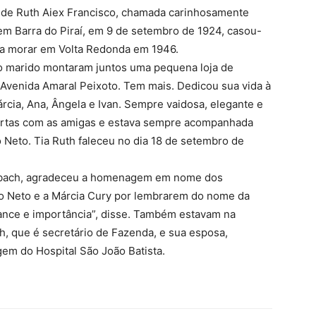
 de Ruth Aiex Francisco, chamada carinhosamente
 em Barra do Piraí, em 9 de setembro de 1924, casou-
 a morar em Volta Redonda em 1946.
 o marido montaram juntos uma pequena loja de
 Avenida Amaral Peixoto. Tem mais. Dedicou sua vida à
rcia, Ana, Ângela e Ivan. Sempre vaidosa, elegante e
r cartas com as amigas e estava sempre acompanhada
 Neto. Tia Ruth faleceu no dia 18 de setembro de
 Arbach, agradeceu a homenagem em nome dos
ito Neto e a Márcia Cury por lembrarem do nome da
ance e importância”, disse. Também estavam na
ch, que é secretário de Fazenda, e sua esposa,
em do Hospital São João Batista.