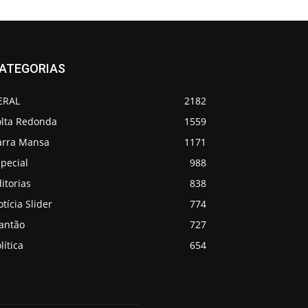
ATEGORIAS
ERAL
2182
olta Redonda
1559
arra Mansa
1171
pecial
988
itorias
838
tícia Slider
774
lantão
727
lítica
654