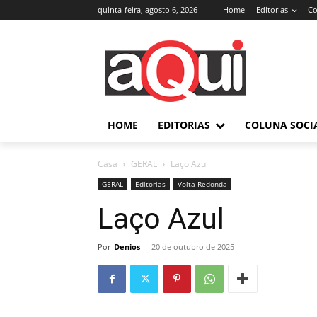
quinta-feira, agosto 6, 2026
Home
Editorias
Co
HOME
EDITORIAS
COLUNA SOCI
Casa
GERAL
Laço Azul
GERAL
Editorias
Volta Redonda
Laço Azul
Por
Denios
-
20 de outubro de 2025