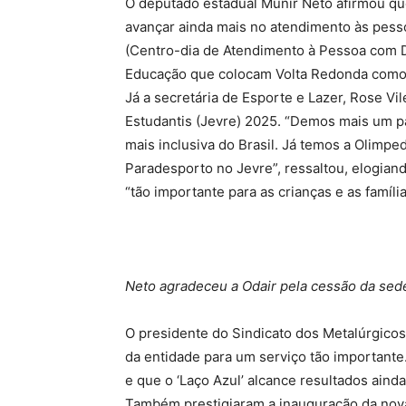
O deputado estadual Munir Neto afirmou qu
avançar ainda mais no atendimento às pesso
(Centro-dia de Atendimento à Pessoa com De
Educação que colocam Volta Redonda como r
Já a secretária de Esporte e Lazer, Rose Vi
Estudantis (Jevre) 2025. “Demos mais um p
mais inclusiva do Brasil. Já temos a Olimpe
Paradesporto no Jevre”, ressaltou, elogiand
“tão importante para as crianças e as famíli
Neto agradeceu a Odair pela cessão da sede
O presidente do Sindicato dos Metalúrgicos
da entidade para um serviço tão importante
e que o ‘Laço Azul’ alcance resultados ainda
Também prestigiaram a inauguração da nova