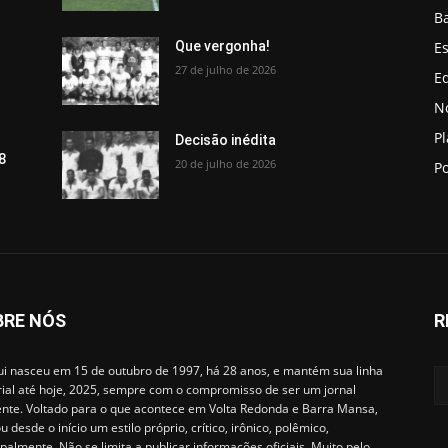
B
Es
Que vergonha!
27 de julho de 2026
Ed
No
P
Decisão inédita
8
20 de julho de 2026
Po
BRE NÓS
R
i nasceu em 15 de outubro de 1997, há 28 anos, e mantém sua linha
rial até hoje, 2025, sempre com o compromisso de ser um jornal
ente. Voltado para o que acontece em Volta Redonda e Barra Mansa,
u desde o início um estilo próprio, crítico, irônico, polêmico,
ipalmente. Não se limita a publicar informações oficiais. Muito pelo