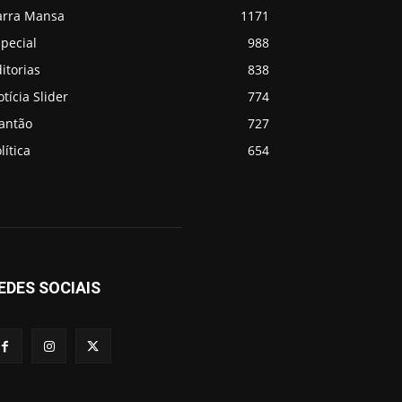
arra Mansa
1171
pecial
988
itorias
838
tícia Slider
774
lantão
727
lítica
654
EDES SOCIAIS