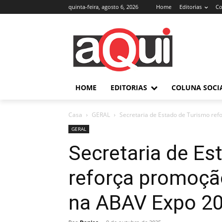
quinta-feira, agosto 6, 2026
Home
Editorias
Co
HOME
EDITORIAS
COLUNA SOCI
Casa
GERAL
Secretaria de Estado de Turismo refo
GERAL
Secretaria de Es
reforça promoção
na ABAV Expo 2