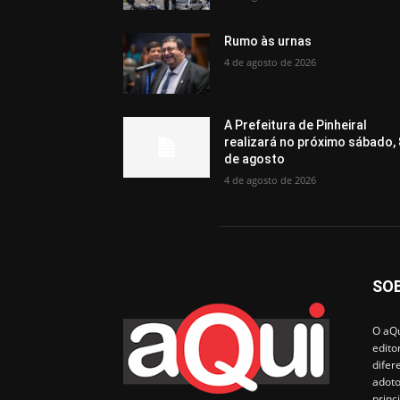
Rumo às urnas
4 de agosto de 2026
A Prefeitura de Pinheiral
realizará no próximo sábado, 
de agosto
4 de agosto de 2026
SO
O aQu
edito
difer
adoto
princ