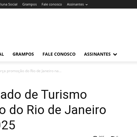
luna Social
Grampos
Fale conosco
Assinantes
AL
GRAMPOS
FALE CONOSCO
ASSINANTES
rça promoção do Rio de Janeiro na...
tado de Turismo
 do Rio de Janeiro
025