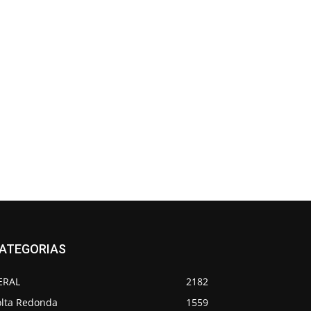
ATEGORIAS
ERAL
2182
olta Redonda
1559