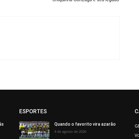
ESPORTES
C
ãs
Quando o favorito vira azarão
G
4 de agosto de 2026
V