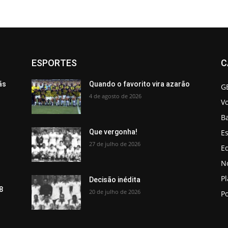
ESPORTES
C
ãs
Quando o favorito vira azarão
G
4 de agosto de 2026
V
B
Es
Que vergonha!
27 de julho de 2026
Ed
No
P
Decisão inédita
8
20 de julho de 2026
Po