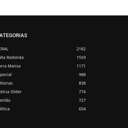
ATEGORIAS
ERAL
2182
olta Redonda
1559
arra Mansa
1171
pecial
988
itorias
838
tícia Slider
774
lantão
727
lítica
654