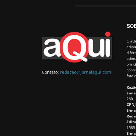
SO
O aQu
edito
difer
adoto
princ
contr
Contato:
redacao@jornalaqui.com
fato 
Razão
Ende
260
CPNJ
E-ma
Reda
Edito
1585
E-mai