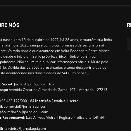
BRE NÓS
R
i nasceu em 15 de outubro de 1997, há 28 anos, e mantém sua linha
rial até hoje, 2025, sempre com o compromisso de ser um jornal
ente. Voltado para o que acontece em Volta Redonda e Barra Mansa,
u desde o início um estilo próprio, crítico, irônico, polêmico,
ipalmente. Não se limita a publicar informações oficiais. Muito pelo
ário. Duvida das versões apresentadas e tenta descobrir o que de
está acontecendo nas duas cidades do Sul Fluminense.
 Social:
Jornal Aqui Regional Ltda
reço:
Avenida Oscar de Almeida da Gama, 107 – Aterrado – 27213-
:
03.483.177/0001-84
Inscrição Estadual:
Isento
il:
comercial@jornalaqui.com
ção:
redaçã
o@jornalaqui.com
r Responsável:
Luiz Alfredo Vieira – Registro Profissional DRT/RJ
l:
luizvieira@jornalaqui.com