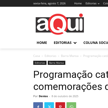
sexta-feira, agosto 7, 2026
Home
Editorias
Col
HOME
EDITORIAS
COLUNA SOCI
Casa
Editorias
Barra Mansa
Programação cató
Editorias
Barra Mansa
Programação cat
comemorações 
Por
Denios
-
8 de outubro de 2025