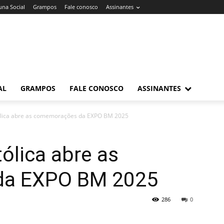
una Social
Grampos
Fale conosco
Assinantes
AL
GRAMPOS
FALE CONOSCO
ASSINANTES
lica abre as comemorações da EXPO BM 2025
ólica abre as
da EXPO BM 2025
286
0