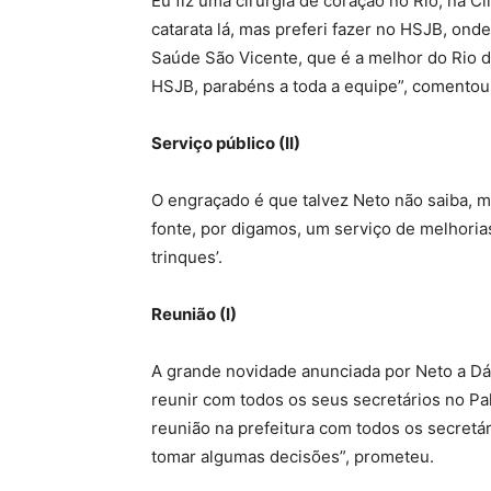
Eu fiz uma cirurgia de coração no Rio, na Clí
catarata lá, mas preferi fazer no HSJB, ond
Saúde São Vicente, que é a melhor do Rio d
HSJB, parabéns a toda a equipe”, comentou
Serviço público (II)
O engraçado é que talvez Neto não saiba, m
fonte, por digamos, um serviço de melhorias
trinques’.
Reunião (I)
A grande novidade anunciada por Neto a Dári
reunir com todos os seus secretários no Pa
reunião na prefeitura com todos os secretá
tomar algumas decisões”, prometeu.