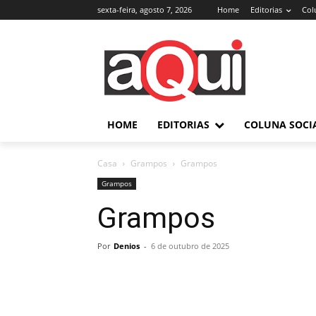
sexta-feira, agosto 7, 2026
Home
Editorias
Col
HOME
EDITORIAS
COLUNA SOCI
Casa
Grampos
Grampos
Grampos
Grampos
Por
Denios
-
6 de outubro de 2025