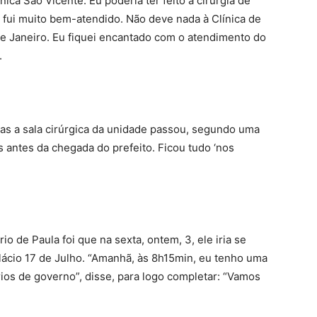
nica São Vicente. Eu poderia ter feito a cirurgia de
e fui muito bem-atendido. Não deve nada à Clínica de
e Janeiro. Eu fiquei encantado com o atendimento do
.
as a sala cirúrgica da unidade passou, segundo uma
 antes da chegada do prefeito. Ficou tudo ‘nos
o de Paula foi que na sexta, ontem, 3, ele iria se
lácio 17 de Julho. “Amanhã, às 8h15min, eu tenho uma
rios de governo”, disse, para logo completar: “Vamos