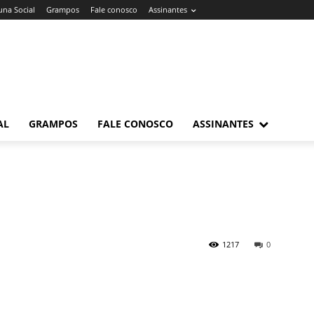
una Social
Grampos
Fale conosco
Assinantes
AL
GRAMPOS
FALE CONOSCO
ASSINANTES
1217
0