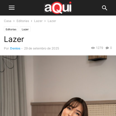
Casa
Editorias
Lazer
Lazer
Editorias
Lazer
Lazer
1279
0
Por
Denios
-
29 de setembro de 2025