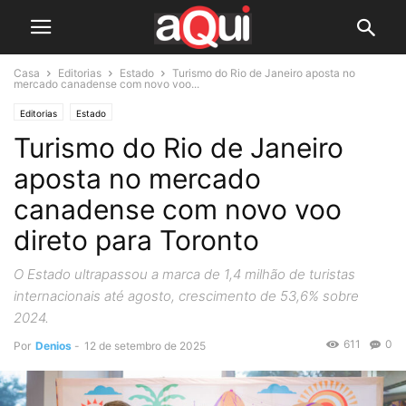
Casa
Editorias
Estado
Turismo do Rio de Janeiro aposta no
mercado canadense com novo voo...
Editorias
Estado
Turismo do Rio de Janeiro
aposta no mercado
canadense com novo voo
direto para Toronto
O Estado ultrapassou a marca de 1,4 milhão de turistas
internacionais até agosto, crescimento de 53,6% sobre
2024.
611
0
Por
Denios
-
12 de setembro de 2025