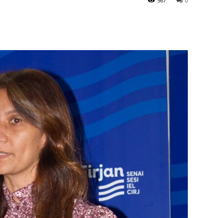
567
0