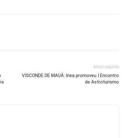
Artigo seguinte
o
VISCONDE DE MAUÁ: Inea promoveu I Encontro
ra
de Astroturismo