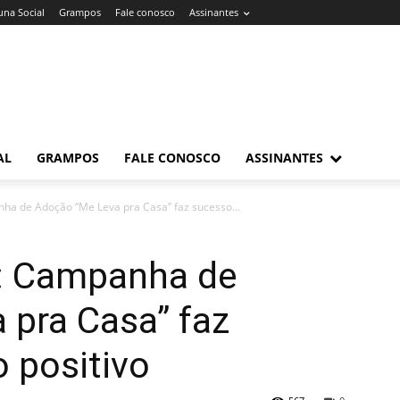
una Social
Grampos
Fale conosco
Assinantes
AL
GRAMPOS
FALE CONOSCO
ASSINANTES
a de Adoção “Me Leva pra Casa” faz sucesso...
: Campanha de
 pra Casa” faz
 positivo