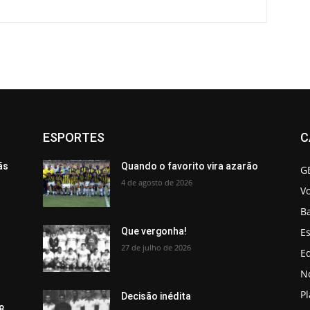
ESPORTES
C
ãs
Quando o favorito vira azarão
G
4 de agosto de 2026
V
B
Es
Que vergonha!
27 de julho de 2026
Ed
No
P
Decisão inédita
8