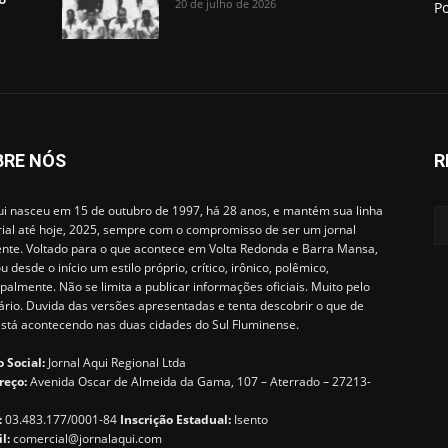
20 de julho de 2026
Po
BRE NÓS
R
i nasceu em 15 de outubro de 1997, há 28 anos, e mantém sua linha
rial até hoje, 2025, sempre com o compromisso de ser um jornal
ente. Voltado para o que acontece em Volta Redonda e Barra Mansa,
u desde o início um estilo próprio, crítico, irônico, polêmico,
ipalmente. Não se limita a publicar informações oficiais. Muito pelo
ário. Duvida das versões apresentadas e tenta descobrir o que de
está acontecendo nas duas cidades do Sul Fluminense.
 Social:
Jornal Aqui Regional Ltda
reço:
Avenida Oscar de Almeida da Gama, 107 – Aterrado – 27213-
:
03.483.177/0001-84
Inscrição Estadual:
Isento
il:
comercial@jornalaqui.com