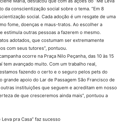
ciene Maria, destacou que com as ações do “Me Leva
to da conscientização social sobre o tema. “Em 8
cientização social. Cada adoção é um resgate de uma
omo fome, doenças e maus-tratos. Ao escolher a
 e estimula outras pessoas a fazerem o mesmo.
 gatos adotados, que costumam ser extremamente
icos com seus tutores”, pontuou.
a campanha ocorre na Praça Nilo Peçanha, das 10 às 15
aí tem avançado muito. Com um trabalho real,
estamos fazendo o certo e o seguro pelos pets do
o grande apoio do Lar de Passagem São Francisco de
e outras instituições que seguem e acreditam em nosso
certeza de que cresceremos ainda mais”, pontuou a
Leva pra Casa” faz sucesso