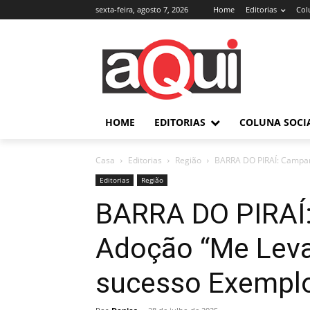
sexta-feira, agosto 7, 2026
Home
Editorias
Col
HOME
EDITORIAS
COLUNA SOCI
Casa
Editorias
Região
BARRA DO PIRAÍ: Campanh
Editorias
Região
BARRA DO PIRAÍ
Adoção “Me Leva
sucesso Exemplo