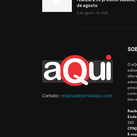
de agosto
4 de agosto de 2026
SO
O aQu
edito
difer
adoto
princ
contr
Contato:
redacao@jornalaqui.com
fato 
Razão
Ende
260
CPNJ
E-ma